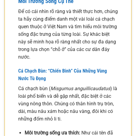
Môi Trường Sống Cụ Thể
Để có cái nhìn rõ ràng và thiết thực hơn, chúng
ta hãy cùng điểm danh một vài loài cá chạch
quen thuộc ở Việt Nam và tìm hiểu môi trường
sống đặc trưng của từng loài. Sự khác biệt
này sẽ minh họa rõ ràng nhất cho sự đa dạng
trong lựa chọn “chỗ ở” của các cư dân đáy
nước.
Cá Chạch Bùn: “Chiến Binh” Của Những Vùng
Nước Tù Đọng
Cá chạch bùn (
Misgurnus anguillicaudatus
) là
loài phổ biến và dễ gặp nhất, đặc biệt ở các
vùng nông thôn. Chúng có thân hình trụ tròn,
dài, màu nâu xám hoặc nâu vàng, đôi khi có
những đốm nhỏ li ti.
Môi trường sống ưa thích:
Như cái tên đã