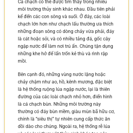
Cá chạch có thể được tìm thấy trong nhiều
môi trường thủy sinh khác nhau. Đầu tiên phải
kể đến các con sông và suối. Ở đây, các loài
chạch lớn hơn như chạch lấu thường ưa thích
những đoạn sông có dòng chảy vừa phải, đáy
là cát hoặc sỏi, và có nhiều tảng đá, gốc cây
ngập nước để làm nơi trú ẩn. Chúng tận dụng
những khe hở để lẩn trốn kẻ thù và rình rập
mồi.
Bên cạnh đó, những vùng nước lặng hoặc
chảy chậm như ao, hồ, kênh mương, đặc biệt
là hệ thống ruộng lúa ngập nước, lại là thiên
đường của các loài chạch nhỏ hơn, điển hình
là cá chạch bùn. Những môi trường này
thường có đáy bùn mềm, giàu mùn bã hữu cơ,
chính là “siêu thị” tự nhiên cung cấp thức ăn
dồi dào cho chúng. Ngoài ra, hệ thống rễ lúa