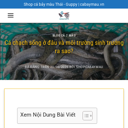
Chuyển
Shop cá bảy màu Thái - Guppy | cabaymau.vn
đến
nội
dung
BLOG CÁ 7 MÀU
Cá chạch sống ở đâu và môi trường sinh trưởng
ra sao?
ĐÃ ĐĂNG TRÊN
23/06/2026
BỞI
SHOPCABAYMAU
Xem Nội Dung Bài Viết