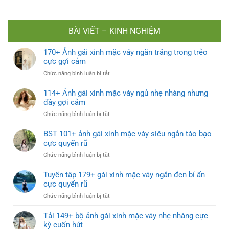
BÀI VIẾT – KINH NGHIỆM
170+ Ảnh gái xinh mặc váy ngắn trắng trong trẻo
cực gợi cảm
ở
Chức năng bình luận bị tắt
170+
Ảnh
114+ Ảnh gái xinh mặc váy ngủ nhẹ nhàng nhưng
gái
đầy gợi cảm
xinh
ở
Chức năng bình luận bị tắt
mặc
114+
váy
Ảnh
BST 101+ ảnh gái xinh mặc váy siêu ngắn táo bạo
ngắn
gái
cực quyến rũ
trắng
xinh
trong
ở
Chức năng bình luận bị tắt
mặc
trẻo
BST
váy
cực
101+
Tuyển tập 179+ gái xinh mặc váy ngắn đen bí ẩn
ngủ
gợi
ảnh
cực quyến rũ
nhẹ
cảm
gái
nhàng
ở
Chức năng bình luận bị tắt
xinh
nhưng
Tuyển
mặc
đầy
tập
Tải 149+ bộ ảnh gái xinh mặc váy nhẹ nhàng cực
váy
gợi
179+
kỳ cuốn hút
siêu
cảm