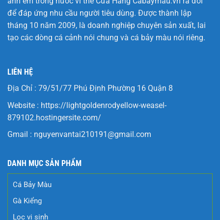
anh em trong nước vì thế Cửa Hàng
Cabaymau.vn
ra đời
để đáp ứng nhu cầu người tiêu dùng. Được thành lập
tháng 10 năm 2009, là doanh nghiệp chuyên sản xuất, lai
tạo các dòng cá cảnh nói chung và cá bảy màu nói riêng.
LIÊN HỆ
Địa Chỉ : 79/51/77 Phú Định Phường 16 Quận 8
Website :
https://lightgoldenrodyellow-weasel-
879102.hostingersite.com/
Gmail :
nguyenvantai210191@gmail.com
DANH MỤC SẢN PHẨM
Cá Bảy Màu
Gà Kiểng
Lọc vi sinh