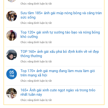
gái
ngắn
ở
Chức năng bình luận bị tắt
xinh
táo
Tải
mặc
bạo
149+
Sưu tầm 185+ ảnh gái múp nóng bỏng và căng tràn
váy
cực
bộ
sức sống
ngắn
quyến
ảnh
đen
rũ
ở
Chức năng bình luận bị tắt
gái
bí
Sưu
xinh
ẩn
tầm
Top 120+ gái xinh tự sướng táo bạo và nóng bỏng
mặc
cực
185+
khó cưỡng
váy
quyến
ảnh
nhẹ
rũ
ở
Chức năng bình luận bị tắt
gái
nhàng
Top
múp
cực
120+
TOP 160+ ảnh gái xấu phá bỏ định kiến về vẻ đẹp
nóng
kỳ
gái
thông thường
bỏng
cuốn
xinh
và
hút
ở
Chức năng bình luận bị tắt
tự
căng
TOP
sướng
tràn
160+
Top 170+ ảnh gái mạng đang làm mưa làm gió
táo
05
sức
ảnh
trên mạng xã hội
bạo
Th8
sống
gái
và
ở
Chức năng bình luận bị tắt
xấu
nóng
Top
phá
bỏng
170+
165+ Ảnh gái xinh cute ngọt ngào và trong trẻo
bỏ
khó
ảnh
nhất tuần này
định
cưỡng
gái
kiến
ở
Chức năng bình luận bị tắt
mạng
về
165+
đang
vẻ