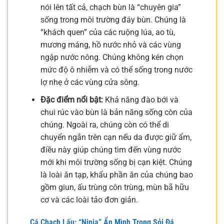
nói lên tất cả, chạch bùn là “chuyên gia”
sống trong môi trường đáy bùn. Chúng là
“khách quen” của các ruộng lúa, ao tù,
mương máng, hồ nước nhỏ và các vùng
ngập nước nông. Chúng không kén chọn
mức độ ô nhiễm và có thể sống trong nước
lợ nhẹ ở các vùng cửa sông.
Đặc điểm nổi bật:
Khả năng đào bới và
chui rúc vào bùn là bản năng sống còn của
chúng. Ngoài ra, chúng còn có thể di
chuyển ngắn trên cạn nếu da được giữ ẩm,
điều này giúp chúng tìm đến vùng nước
mới khi môi trường sống bị cạn kiệt. Chúng
là loài ăn tạp, khẩu phần ăn của chúng bao
gồm giun, ấu trùng côn trùng, mùn bã hữu
cơ và các loài tảo đơn giản.
Cá Chạch Lấu: “Ninja” Ẩn Mình Trong Sỏi Đá