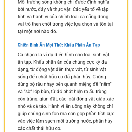
Môi trường sống không chỉ được định nghĩa
bởi nước, đáy và thực vật. Các yếu tố về tập
tính và hành vi của chính loài cá cũng đóng
vai trò then chốt trong việc lựa chọn và tồn tại
tại một nơi nào đó.
Chiến Binh Ăn Mọi Thứ: Khẩu Phần Ăn Tạp
Cá chạch là ví dụ điển hình cho loài sinh vật
ăn tạp. Khẩu phần ăn của chúng cực kỳ đa
dạng, từ động vật đến thực vật, từ sinh vật
sống đến chất hữu cơ đã phân hủy. Chúng
dùng bộ râu nhạy bén quanh miệng để “nếm”
và “sờ” lớp bùn, từ đó phát hiện ra ấu trùng
côn trùng, giun đất, các loài động vật giáp xác
nhỏ và cả tảo. Hành vi ăn uống này không chỉ
giúp chúng sinh tồn mà còn góp phần tích cực
vào việc làm sạch môi trường nước, phân hủy
các chất thải hữu cơ.