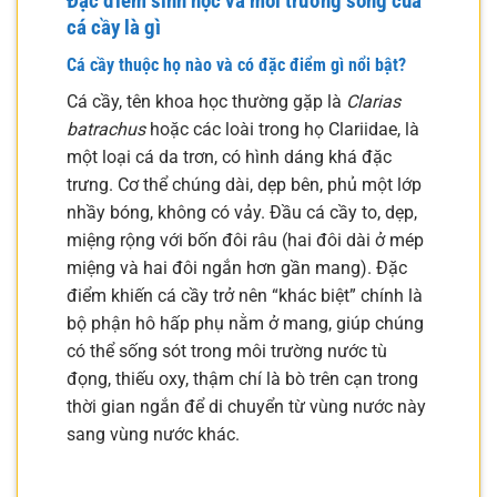
Đặc điểm sinh học và môi trường sống của
cá cầy là gì
Cá cầy thuộc họ nào và có đặc điểm gì nổi bật?
Cá cầy, tên khoa học thường gặp là
Clarias
batrachus
hoặc các loài trong họ Clariidae, là
một loại cá da trơn, có hình dáng khá đặc
trưng. Cơ thể chúng dài, dẹp bên, phủ một lớp
nhầy bóng, không có vảy. Đầu cá cầy to, dẹp,
miệng rộng với bốn đôi râu (hai đôi dài ở mép
miệng và hai đôi ngắn hơn gần mang). Đặc
điểm khiến cá cầy trở nên “khác biệt” chính là
bộ phận hô hấp phụ nằm ở mang, giúp chúng
có thể sống sót trong môi trường nước tù
đọng, thiếu oxy, thậm chí là bò trên cạn trong
thời gian ngắn để di chuyển từ vùng nước này
sang vùng nước khác.