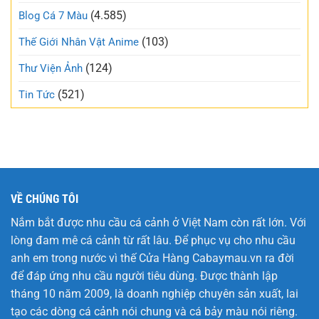
mạng
và
(4.585)
Blog Cá 7 Màu
xã
trong
hội
trẻo
(103)
Thế Giới Nhân Vật Anime
nhất
tuần
(124)
Thư Viện Ảnh
này
(521)
Tin Tức
VỀ CHÚNG TÔI
Nắm bắt được nhu cầu cá cảnh ở Việt Nam còn rất lớn. Với
lòng đam mê cá cảnh từ rất lâu. Để phục vụ cho nhu cầu
anh em trong nước vì thế Cửa Hàng
Cabaymau.vn
ra đời
để đáp ứng nhu cầu người tiêu dùng. Được thành lập
tháng 10 năm 2009, là doanh nghiệp chuyên sản xuất, lai
tạo các dòng cá cảnh nói chung và cá bảy màu nói riêng.