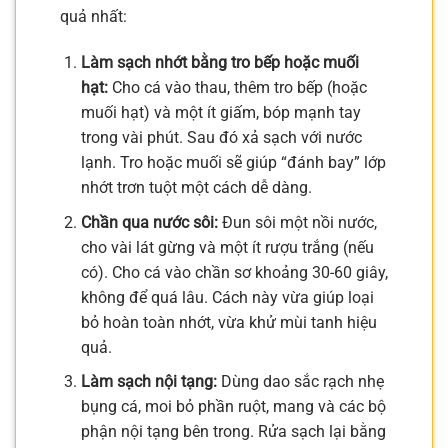
quả nhất:
Làm sạch nhớt bằng tro bếp hoặc muối
hạt:
Cho cá vào thau, thêm tro bếp (hoặc
muối hạt) và một ít giấm, bóp mạnh tay
trong vài phút. Sau đó xả sạch với nước
lạnh. Tro hoặc muối sẽ giúp “đánh bay” lớp
nhớt trơn tuột một cách dễ dàng.
Chần qua nước sôi:
Đun sôi một nồi nước,
cho vài lát gừng và một ít rượu trắng (nếu
có). Cho cá vào chần sơ khoảng 30-60 giây,
không để quá lâu. Cách này vừa giúp loại
bỏ hoàn toàn nhớt, vừa khử mùi tanh hiệu
quả.
Làm sạch nội tạng:
Dùng dao sắc rạch nhẹ
bụng cá, moi bỏ phần ruột, mang và các bộ
phận nội tạng bên trong. Rửa sạch lại bằng