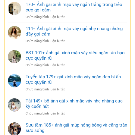
170+ Ảnh gái xinh mặc váy ngắn trắng trong trẻo
cực gợi cảm
ở
Chức năng bình luận bị tắt
170+
Ảnh
114+ Ảnh gái xinh mặc váy ngủ nhẹ nhàng nhưng
gái
đầy gợi cảm
xinh
ở
Chức năng bình luận bị tắt
mặc
114+
váy
Ảnh
BST 101+ ảnh gái xinh mặc váy siêu ngắn táo bạo
ngắn
gái
cực quyến rũ
trắng
xinh
trong
ở
Chức năng bình luận bị tắt
mặc
trẻo
BST
váy
cực
101+
Tuyển tập 179+ gái xinh mặc váy ngắn đen bí ẩn
ngủ
gợi
ảnh
cực quyến rũ
nhẹ
cảm
gái
nhàng
ở
Chức năng bình luận bị tắt
xinh
nhưng
Tuyển
mặc
đầy
tập
Tải 149+ bộ ảnh gái xinh mặc váy nhẹ nhàng cực
váy
gợi
179+
kỳ cuốn hút
siêu
cảm
gái
ngắn
ở
Chức năng bình luận bị tắt
xinh
táo
Tải
mặc
bạo
149+
Sưu tầm 185+ ảnh gái múp nóng bỏng và căng tràn
váy
cực
bộ
sức sống
ngắn
quyến
ảnh