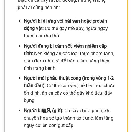
Mặc dù cá cầy rất bổ dưỡng, nhưng không
phải ai cũng nên ăn:
Người bị dị ứng với hải sản hoặc protein
động vật:
Có thể gây mề đay, ngứa ngáy,
thậm chí khó thở.
Người đang bị cảm sốt, viêm nhiễm cấp
tính:
Nên kiêng ăn các loại thực phẩm tanh,
giàu đạm như cá để tránh làm nặng thêm
tình trạng bệnh.
Người mới phẫu thuật xong (trong vòng 1-2
tuần đầu):
Cơ thể còn yếu, hệ tiêu hóa chưa
ổn định, ăn cá cầy có thể gây khó tiêu, đầy
bụng.
Người bị痛风 (gút):
Cá cầy chứa purin, khi
chuyển hóa sẽ tạo thành axit uric, làm tăng
nguy cơ lên cơn gút cấp.