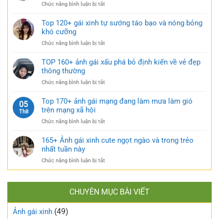
đen
rũ
ở
Chức năng bình luận bị tắt
gái
bí
Sưu
xinh
ẩn
tầm
Top 120+ gái xinh tự sướng táo bạo và nóng bỏng
mặc
cực
185+
khó cưỡng
váy
quyến
ảnh
nhẹ
rũ
ở
Chức năng bình luận bị tắt
gái
nhàng
Top
múp
cực
120+
TOP 160+ ảnh gái xấu phá bỏ định kiến về vẻ đẹp
nóng
kỳ
gái
thông thường
bỏng
cuốn
xinh
và
hút
ở
Chức năng bình luận bị tắt
tự
căng
TOP
sướng
tràn
160+
Top 170+ ảnh gái mạng đang làm mưa làm gió
táo
05
sức
ảnh
trên mạng xã hội
bạo
Th8
sống
gái
và
ở
Chức năng bình luận bị tắt
xấu
nóng
Top
phá
bỏng
170+
165+ Ảnh gái xinh cute ngọt ngào và trong trẻo
bỏ
khó
ảnh
nhất tuần này
định
cưỡng
gái
kiến
ở
Chức năng bình luận bị tắt
mạng
về
165+
đang
vẻ
Ảnh
làm
đẹp
gái
mưa
thông
CHUYÊN MỤC BÀI VIẾT
xinh
làm
thường
cute
gió
(49)
ngọt
Ảnh gái xinh
trên
ngào