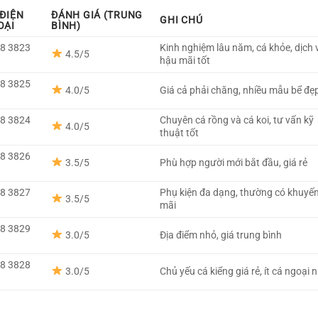
 ĐIỆN
ĐÁNH GIÁ (TRUNG
GHI CHÚ
OẠI
BÌNH)
8 3823
Kinh nghiệm lâu năm, cá khỏe, dịch 
4.5/5
6
hậu mãi tốt
8 3825
4.0/5
Giá cả phải chăng, nhiều mẫu bể đẹ
8
8 3824
Chuyên cá rồng và cá koi, tư vấn kỹ
4.0/5
1
thuật tốt
8 3826
3.5/5
Phù hợp người mới bắt đầu, giá rẻ
3
8 3827
Phụ kiện đa dạng, thường có khuyế
3.5/5
0
mãi
8 3829
3.0/5
Địa điểm nhỏ, giá trung bình
2
8 3828
3.0/5
Chủ yếu cá kiểng giá rẻ, ít cá ngoại 
5