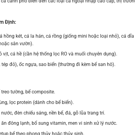
cá cảnh phổ biến đến các loại cá ngoại nhập cao cấp, thị trườn
am Định:
 hồng két, cá la hán, cá rồng (giống mini hoặc loại nhỏ), cá dĩa
n hoặc sân vườn).
vịt, cá hề (cần hệ thống lọc RO và muối chuyên dụng).
 tép đỏ), ốc ngựa, sao biển (thường đi kèm bể san hô).
 treo tường, bể composite.
hùng, lọc protein (dành cho bể biển).
ước, đèn chiếu sáng, nền bể, đá, gỗ lũa trang trí.
 ăn đông lạnh, bổ sung vitamin, men vi sinh xử lý nước.
setup bể theo phong thủy hoặc thủy sinh.