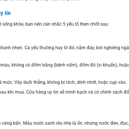
y tín
 sống khỏe, bạn nên cân nhắc 5 yếu tố then chốt sau:
, nhanh nhẹn. Cá yếu thường hay lờ đờ, nằm đáy, bơi nghiêng ngả
c màu, không có đốm trắng (bệnh nấm), đốm đỏ (vi khuẩn), hoặ
 mức. Vây duỗi thẳng, không bị rách, dính nhớt, hoặc cụp vào.
 sau khi mua. Cửa hàng uy tín sẽ minh bạch và có chính sách đổ
 váng bẩn. Màu nước xanh rêu nhẹ là ổn, nhưng nước đen, đục,