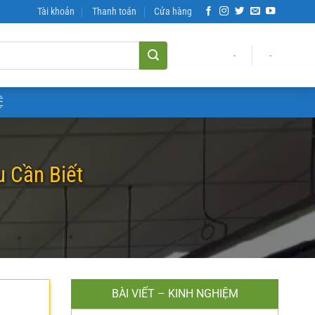
Tài khoản
Thanh toán
Cửa hàng
-
-
Ệ
 Cần Biết
BÀI VIẾT – KINH NGHIỆM