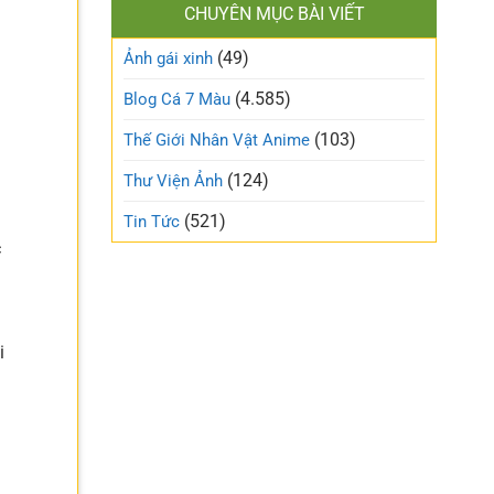
làm
CHUYÊN MỤC BÀI VIẾT
xinh
gió
cute
trên
(49)
ngọt
Ảnh gái xinh
mạng
ngào
xã
và
(4.585)
Blog Cá 7 Màu
hội
trong
trẻo
(103)
Thế Giới Nhân Vật Anime
nhất
tuần
(124)
Thư Viện Ảnh
này
(521)
Tin Tức
c
i