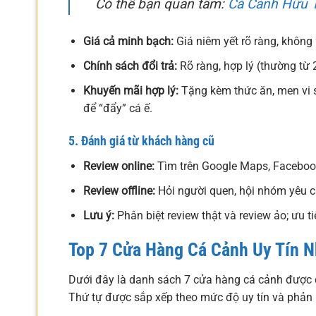
Có thể bạn quan tâm:
Cá Cảnh Hữu 
Giá cả minh bạch:
Giá niêm yết rõ ràng, không 
Chính sách đổi trả:
Rõ ràng, hợp lý (thường từ 
Khuyến mãi hợp lý:
Tặng kèm thức ăn, men vi s
để “đẩy” cá ế.
5. Đánh giá từ khách hàng cũ
Review online:
Tìm trên Google Maps, Facebook
Review offline:
Hỏi người quen, hội nhóm yêu c
Lưu ý:
Phân biệt review thật và review ảo; ưu 
Top 7 Cửa Hàng Cá Cảnh Uy Tín N
Dưới đây là danh sách 7 cửa hàng cá cảnh được đá
Thứ tự được sắp xếp theo mức độ uy tín và phản h