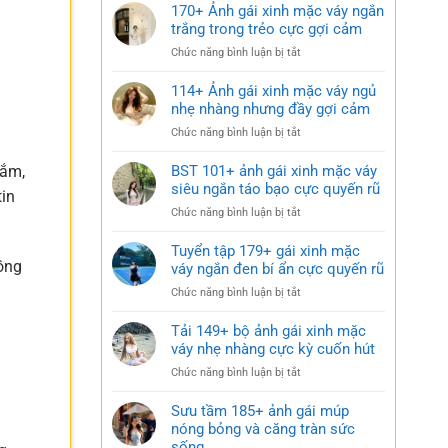
170+ Ảnh gái xinh mặc váy ngắn
trắng trong trẻo cực gợi cảm
ở
Chức năng bình luận bị tắt
170+
Ảnh
114+ Ảnh gái xinh mặc váy ngủ
gái
nhẹ nhàng nhưng đầy gợi cảm
xinh
ở
Chức năng bình luận bị tắt
mặc
114+
váy
Ảnh
sắm,
BST 101+ ảnh gái xinh mặc váy
ngắn
gái
siêu ngắn táo bạo cực quyến rũ
trắng
tin
xinh
trong
ở
Chức năng bình luận bị tắt
mặc
trẻo
BST
váy
cực
101+
Tuyển tập 179+ gái xinh mặc
ngủ
gợi
ảnh
đồng
váy ngắn đen bí ẩn cực quyến rũ
nhẹ
cảm
gái
nhàng
ở
Chức năng bình luận bị tắt
xinh
nhưng
Tuyển
mặc
đầy
tập
Tải 149+ bộ ảnh gái xinh mặc
váy
gợi
179+
váy nhẹ nhàng cực kỳ cuốn hút
siêu
cảm
gái
ngắn
ở
Chức năng bình luận bị tắt
xinh
táo
Tải
mặc
bạo
149+
Sưu tầm 185+ ảnh gái múp
váy
cực
bộ
nóng bỏng và căng tràn sức
ngắn
quyến
ảnh
sống
đen