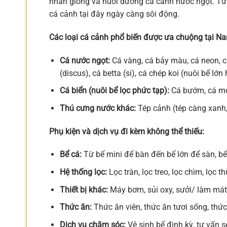
nhân giống và nuôi dưỡng cá cảnh nước ngọt. Từ 
cá cảnh tại đây ngày càng sôi động.
Các loại cá cảnh phổ biến được ưa chuộng tại N
Cá nước ngọt:
Cá vàng, cá bảy màu, cá neon, cá
(discus), cá betta (si), cá chép koi (nuôi bể lớ
Cá biển (nuôi bể lọc phức tạp):
Cá bướm, cá mỏ 
Thú cưng nước khác:
Tép cảnh (tép càng xanh,
Phụ kiện và dịch vụ đi kèm không thể thiếu:
Bể cá:
Từ bể mini để bàn đến bể lớn để sàn, bể
Hệ thống lọc:
Lọc tràn, lọc treo, lọc chìm, lọc t
Thiết bị khác:
Máy bơm, sủi oxy, sưởi/ làm mát n
Thức ăn:
Thức ăn viên, thức ăn tươi sống, thức
Dịch vụ chăm sóc:
Vệ sinh bể định kỳ, tư vấn 