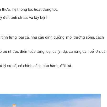
 thừa. Hệ thống lọc hoạt động tốt.
 để tránh stress và lây bệnh.
tính từng loại cá, nhu cầu dinh dưỡng, môi trường sống, cách
 ưu nhược điểm của từng loại cá (ví dụ: cá rồng cần bể lớn, cá 
 lý sự cố; có chính sách bảo hành, đổi trả.