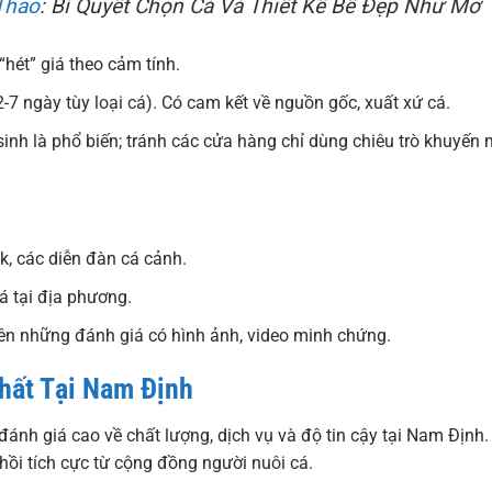
Thao
: Bí Quyết Chọn Cá Và Thiết Kế Bể Đẹp Như Mơ
“hét” giá theo cảm tính.
2-7 ngày tùy loại cá). Có cam kết về nguồn gốc, xuất xứ cá.
inh là phổ biến; tránh các cửa hàng chỉ dùng chiêu trò khuyến 
, các diễn đàn cá cảnh.
á tại địa phương.
tiên những đánh giá có hình ảnh, video minh chứng.
hất Tại Nam Định
nh giá cao về chất lượng, dịch vụ và độ tin cậy tại Nam Định.
ồi tích cực từ cộng đồng người nuôi cá.