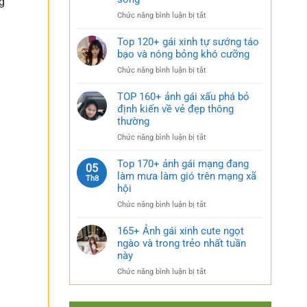
g
rũ
gái
bí
ở
Chức năng bình luận bị tắt
xinh
ẩn
Sưu
mặc
cực
tầm
Top 120+ gái xinh tự sướng táo
váy
quyến
185+
bạo và nóng bỏng khó cưỡng
nhẹ
rũ
ảnh
nhàng
ở
Chức năng bình luận bị tắt
gái
cực
Top
múp
kỳ
120+
TOP 160+ ảnh gái xấu phá bỏ
nóng
cuốn
gái
định kiến về vẻ đẹp thông
bỏng
hút
xinh
thường
và
tự
căng
ở
Chức năng bình luận bị tắt
sướng
tràn
TOP
táo
sức
160+
Top 170+ ảnh gái mạng đang
bạo
05
sống
ảnh
làm mưa làm gió trên mạng xã
và
Th8
gái
nóng
hội
xấu
bỏng
ở
Chức năng bình luận bị tắt
phá
khó
Top
bỏ
cưỡng
170+
165+ Ảnh gái xinh cute ngọt
định
ảnh
ngào và trong trẻo nhất tuần
kiến
gái
về
này
mạng
vẻ
ở
Chức năng bình luận bị tắt
đang
đẹp
165+
làm
thông
Ảnh
mưa
thường
gái