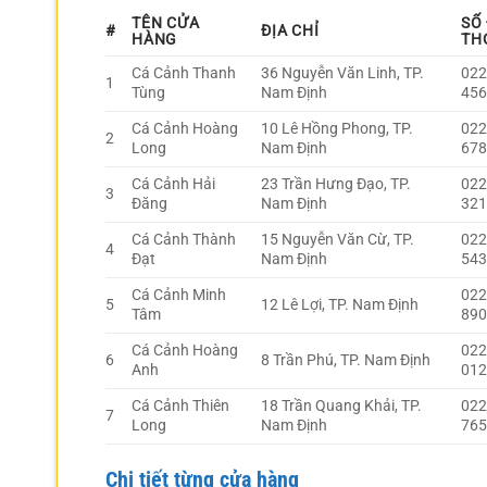
TÊN CỬA
SỐ
#
ĐỊA CHỈ
HÀNG
TH
Cá Cảnh Thanh
36 Nguyễn Văn Linh, TP.
022
1
Tùng
Nam Định
45
Cá Cảnh Hoàng
10 Lê Hồng Phong, TP.
022
2
Long
Nam Định
67
Cá Cảnh Hải
23 Trần Hưng Đạo, TP.
022
3
Đăng
Nam Định
32
Cá Cảnh Thành
15 Nguyễn Văn Cừ, TP.
022
4
Đạt
Nam Định
54
Cá Cảnh Minh
022
5
12 Lê Lợi, TP. Nam Định
Tâm
89
Cá Cảnh Hoàng
022
6
8 Trần Phú, TP. Nam Định
Anh
01
Cá Cảnh Thiên
18 Trần Quang Khải, TP.
022
7
Long
Nam Định
76
Chi tiết từng cửa hàng