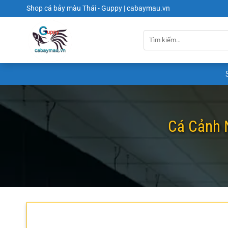
Chuyển
Shop cá bảy màu Thái - Guppy | cabaymau.vn
đến
nội
dung
Cá Cảnh 