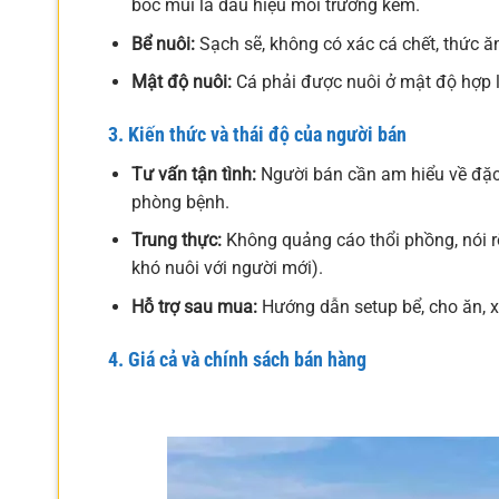
bốc mùi là dấu hiệu môi trường kém.
Bể nuôi:
Sạch sẽ, không có xác cá chết, thức ăn
Mật độ nuôi:
Cá phải được nuôi ở mật độ hợp lý
3. Kiến thức và thái độ của người bán
Tư vấn tận tình:
Người bán cần am hiểu về đặc 
phòng bệnh.
Trung thực:
Không quảng cáo thổi phồng, nói rõ
khó nuôi với người mới).
Hỗ trợ sau mua:
Hướng dẫn setup bể, cho ăn, xử
4. Giá cả và chính sách bán hàng