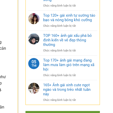
rũ
gái
bí
ở
Chức năng bình luận bị tắt
xinh
ẩn
Sưu
mặc
cực
tầm
Top 120+ gái xinh tự sướng táo
váy
quyến
185+
bạo và nóng bỏng khó cưỡng
nhẹ
rũ
ảnh
nhàng
ở
Chức năng bình luận bị tắt
gái
cực
Top
múp
kỳ
120+
TOP 160+ ảnh gái xấu phá bỏ
nóng
cuốn
gái
định kiến về vẻ đẹp thông
bỏng
hút
g
xinh
thường
và
tự
 cân
căng
ở
Chức năng bình luận bị tắt
sướng
tràn
TOP
táo
sức
160+
Top 170+ ảnh gái mạng đang
bạo
05
sống
ảnh
làm mưa làm gió trên mạng xã
và
Th8
gái
nóng
hội
xấu
bỏng
ở
Chức năng bình luận bị tắt
 như
phá
khó
Top
bỏ
cưỡng
p
170+
165+ Ảnh gái xinh cute ngọt
định
ảnh
g.
ngào và trong trẻo nhất tuần
kiến
gái
về
này
mạng
vẻ
ở
Chức năng bình luận bị tắt
đang
đẹp
165+
làm
thông
cần
Ảnh
mưa
thường
gái