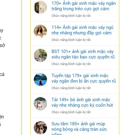
170+ Ảnh gái xinh mặc váy ngắn
trắng trong trẻo cực gợi cảm
ở
Chức năng bình luận bị tắt
170+
Ảnh
114+ Ảnh gái xinh mặc váy ngủ
ây
gái
nhẹ nhàng nhưng đầy gợi cảm
xinh
c
ở
Chức năng bình luận bị tắt
mặc
 sở
114+
váy
Ảnh
BST 101+ ảnh gái xinh mặc váy
ngắn
gái
siêu ngắn táo bạo cực quyến rũ
trắng
xinh
trong
ở
Chức năng bình luận bị tắt
mặc
trẻo
BST
váy
cực
 cá
101+
Tuyển tập 179+ gái xinh mặc
ngủ
gợi
ảnh
váy ngắn đen bí ẩn cực quyến rũ
nhẹ
cảm
gái
nhàng
ở
Chức năng bình luận bị tắt
xinh
nhưng
Tuyển
mặc
đầy
tập
Tải 149+ bộ ảnh gái xinh mặc
váy
gợi
179+
váy nhẹ nhàng cực kỳ cuốn hút
siêu
cảm
gái
ngắn
ở
Chức năng bình luận bị tắt
xinh
táo
ện
Tải
mặc
bạo
149+
Sưu tầm 185+ ảnh gái múp
á
váy
cực
bộ
nóng bỏng và căng tràn sức
ngắn
quyến
ảnh
sống
đen