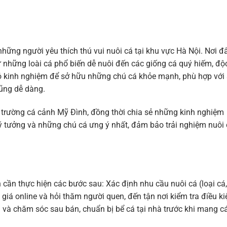
ững người yêu thích thú vui nuôi cá tại khu vực Hà Nội. Nơi đ
từ những loài cá phổ biến dễ nuôi đến các giống cá quý hiếm, độ
 có kinh nghiệm để sở hữu những chú cá khỏe mạnh, phù hợp với
cũng dễ dàng.
hị trường cá cảnh Mỹ Đình, đồng thời chia sẻ những kinh nghiệm
ý tưởng và những chú cá ưng ý nhất, đảm bảo trải nghiệm nuôi
cần thực hiện các bước sau: Xác định nhu cầu nuôi cá (loại cá,
giá online và hỏi thăm người quen, đến tận nơi kiểm tra điều ki
h và chăm sóc sau bán, chuẩn bị bể cá tại nhà trước khi mang c