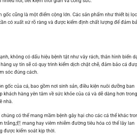
nhiều nơi, tiết kiệm thời gian và công sức.
ồn gốc cũng là một điểm cộng lớn. Các sản phẩm như thiết bị lọc
cần có xuất xứ rõ ràng và được kiểm định chất lượng để đảm b
mạnh, không có dấu hiệu bệnh tật như vây rách, thân hình biến d
hàng uy tín sẽ có quy trình kiểm dịch chặt chẽ, đảm bảo cá đư
ăm sóc đúng cách.
ồn gốc của cá, bao gồm nơi sinh sản, điều kiện nuôi dưỡng ban
iúp khách hàng yên tâm về sức khỏe của cá và dễ dàng hơn tron
ề nhà.
ì chúng có thể mang mầm bệnh gây hại cho các cá thể khác tro
m trắng,烂 mang hay viêm nhiễm đường tiêu hóa có thể lây lan
 được kiểm soát kịp thời.