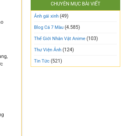
làm
CHUYÊN MỤC BÀI VIẾT
xinh
gió
cute
trên
(49)
ngọt
Ảnh gái xinh
mạng
ngào
ảo
xã
và
(4.585)
Blog Cá 7 Màu
hội
trong
trẻo
(103)
Thế Giới Nhân Vật Anime
nhất
tuần
(124)
Thư Viện Ảnh
này
ạng,
(521)
Tin Tức
ợc
g
ng