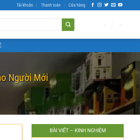
Tài khoản
Thanh toán
Cửa hàng
-
-
Ệ
ho Người Mới
BÀI VIẾT – KINH NGHIỆM