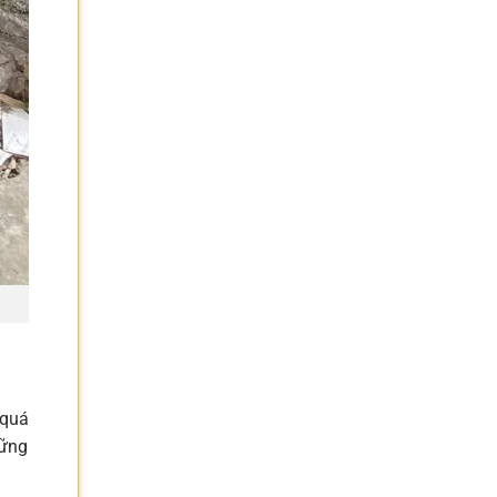
 quá
hững