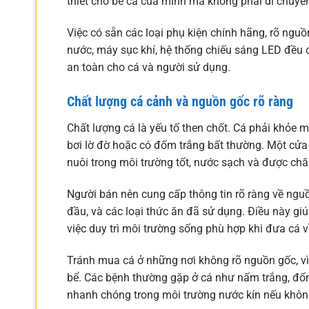
thiết cho bể cá của mình mà không phải di chuyển 
Việc có sẵn các loại phụ kiện chính hãng, rõ ngu
nước, máy sục khí, hệ thống chiếu sáng LED đều 
an toàn cho cá và người sử dụng.
Chất lượng cá cảnh và nguồn gốc rõ ràng
Chất lượng cá là yếu tố then chốt. Cá phải khỏe 
bơi lờ đờ hoặc có đốm trắng bất thường. Một cửa 
nuôi trong môi trường tốt, nước sạch và được ch
Người bán nên cung cấp thông tin rõ ràng về ngu
đầu, và các loại thức ăn đã sử dụng. Điều này g
việc duy trì môi trường sống phù hợp khi đưa cá v
Tránh mua cá ở những nơi không rõ nguồn gốc, v
bể. Các bệnh thường gặp ở cá như nấm trắng, đố
nhanh chóng trong môi trường nước kín nếu không