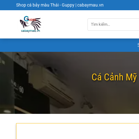
Chuyển
Shop cá bảy màu Thái - Guppy | cabaymau.vn
đến
nội
dung
Cá Cảnh Mỹ 