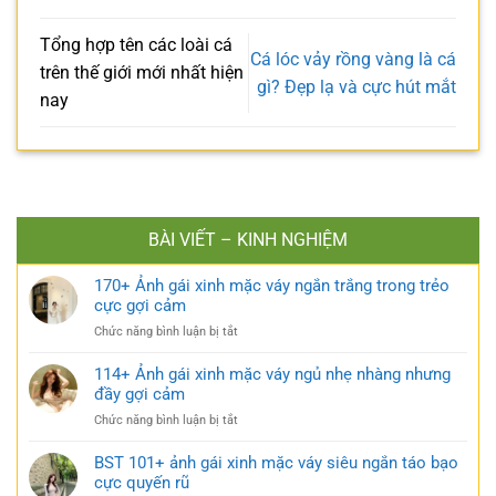
Tổng hợp tên các loài cá
Cá lóc vảy rồng vàng là cá
trên thế giới mới nhất hiện
gì? Đẹp lạ và cực hút mắt
nay
BÀI VIẾT – KINH NGHIỆM
170+ Ảnh gái xinh mặc váy ngắn trắng trong trẻo
cực gợi cảm
ở
Chức năng bình luận bị tắt
170+
Ảnh
114+ Ảnh gái xinh mặc váy ngủ nhẹ nhàng nhưng
gái
đầy gợi cảm
xinh
ở
Chức năng bình luận bị tắt
mặc
114+
váy
Ảnh
BST 101+ ảnh gái xinh mặc váy siêu ngắn táo bạo
ngắn
gái
cực quyến rũ
trắng
xinh