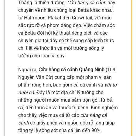
Thắng là thiên đường.
Cửa hàng cá cảnh
này
chuyên về nhiều chủng loại Betta khác nhau,
từ Halfmoon, Plakat đến Crowntail, với màu
sắc rực rỡ và phom dáng đẹp. Việc chăm sóc
cá Betta đòi hỏi kỹ thuật riêng biệt, và các
chuyên gia tại đây có thể cung cấp kiến thức
chi tiết về thức ăn và môi trường sống lý
tưởng cho loài cá này.
Ngoài ra,
Cửa hàng cá cảnh Quảng Ninh
(109
Nguyễn Văn Cừ) cung cấp một phạm vi sản
phẩm rộng hơn, bao gồm cả cá cảnh và
vật tư
nuôi cá
. Đây là một địa chỉ lý tưởng cho
những người muốn mua sắm trọn gói, từ bể,
cá, đến thức ăn và thuốc trị bệnh. Kinh nghiệm
cho thấy, việc mua cá từ các
cửa hàng cá
cảnh
có giấy phép và nguồn gốc rõ ràng giúp
tăng tỷ lệ sống sót của cá lên đến 90%.