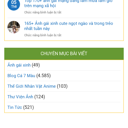
Top 170+ ảnh gái mạng đang làm mưa làm gió
táo
05
sức
ảnh
trên mạng xã hội
bạo
Th8
sống
gái
và
ở
Chức năng bình luận bị tắt
xấu
nóng
Top
phá
bỏng
170+
165+ Ảnh gái xinh cute ngọt ngào và trong trẻo
bỏ
khó
ảnh
nhất tuần này
định
cưỡng
gái
kiến
ở
Chức năng bình luận bị tắt
mạng
về
165+
đang
vẻ
Ảnh
làm
đẹp
gái
mưa
thông
CHUYÊN MỤC BÀI VIẾT
xinh
làm
thường
cute
gió
(49)
ngọt
Ảnh gái xinh
trên
ngào
mạng
và
(4.585)
Blog Cá 7 Màu
xã
trong
hội
trẻo
(103)
Thế Giới Nhân Vật Anime
nhất
tuần
(124)
Thư Viện Ảnh
này
(521)
Tin Tức