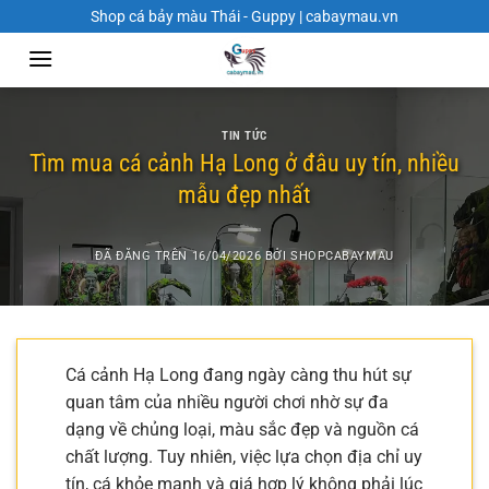
Chuyển
Shop cá bảy màu Thái - Guppy | cabaymau.vn
đến
nội
dung
TIN TỨC
Tìm mua cá cảnh Hạ Long ở đâu uy tín, nhiều
mẫu đẹp nhất
ĐÃ ĐĂNG TRÊN
16/04/2026
BỞI
SHOPCABAYMAU
Cá cảnh Hạ Long đang ngày càng thu hút sự
quan tâm của nhiều người chơi nhờ sự đa
dạng về chủng loại, màu sắc đẹp và nguồn cá
chất lượng. Tuy nhiên, việc lựa chọn địa chỉ uy
tín, cá khỏe mạnh và giá hợp lý không phải lúc