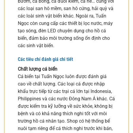
bướm, cá bống, cá đuôi kiếm, cá hề… cùng với
các loại san hô mềm, san hô cứng, hải quỳ và
các loài sinh vật biển khác. Ngoài ra, Tuấn
Ngọc còn cung cấp các thiết bị lọc nước, máy
tạo sóng, đèn LED chuyên dụng cho hồ cá
biển, đảm bảo môi trường sống ổn định cho
các sinh vật biển.
Các tiêu chí đánh giá chi tiết
Chất lượng cá biển
Cá biển tại Tuấn Ngọc luôn được đánh giá
cao về chất lượng. Các loại cá được nhập
khẩu trực tiếp từ các trại cá lớn tại Indonesia,
Philippines và các nước Đông Nam Á khác. Cá
được kiểm tra kỹ lưỡng về sức khỏe, không bị
bệnh và có khả năng thích nghi tốt với môi
trường hồ cá nhân tạo. Shop có hệ thống bể
nuôi tạm riêng để cá thích nghi trước khi bán,