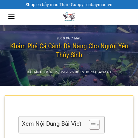
Chuyển
Shop cá bảy màu Thái - Guppy | cabaymau.vn
đến
nội
dung
BLOG CÁ 7 MÀU
Khám Phá Cá Cảnh Đà Nẵng Cho Người Yêu
Thủy Sinh
ĐÃ ĐĂNG TRÊN
15/05/2026
BỞI
SHOPCABAYMAU
Xem Nội Dung Bài Viết