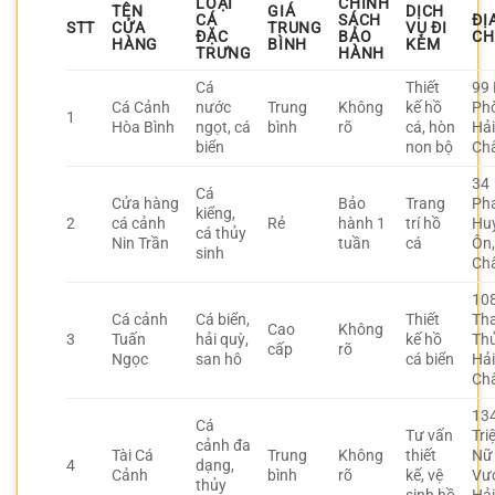
LOẠI
CHÍNH
TÊN
GIÁ
DỊCH
CÁ
SÁCH
ĐỊ
STT
CỬA
TRUNG
VỤ ĐI
ĐẶC
BẢO
CH
HÀNG
BÌNH
KÈM
TRƯNG
HÀNH
Cá
Thiết
99 
Cá Cảnh
nước
Trung
Không
kế hồ
Ph
1
Hòa Bình
ngọt, cá
bình
rõ
cá, hòn
Hả
biển
non bộ
Ch
34
Cá
Cửa hàng
Bảo
Trang
Ph
kiểng,
2
cá cảnh
Rẻ
hành 1
trí hồ
Hu
cá thủy
Nin Trần
tuần
cá
Ôn,
sinh
Ch
10
Cá cảnh
Cá biển,
Thiết
Th
Cao
Không
3
Tuấn
hải quỳ,
kế hồ
Thủ
cấp
rõ
Ngọc
san hô
cá biển
Hả
Ch
13
Cá
Tư vấn
Tri
cảnh đa
Tài Cá
Trung
Không
thiết
Nữ
4
dạng,
Cảnh
bình
rõ
kế, vệ
Vư
thủy