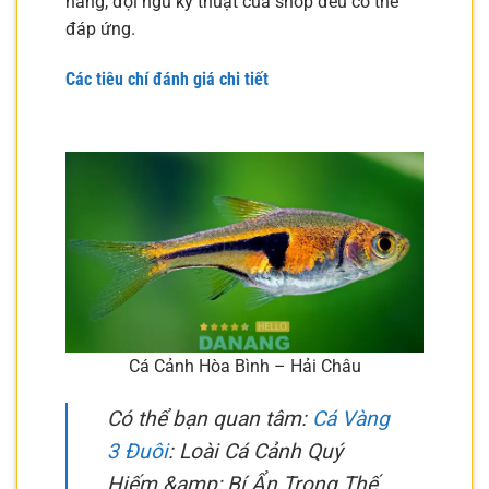
hàng, đội ngũ kỹ thuật của shop đều có thể
đáp ứng.
Các tiêu chí đánh giá chi tiết
Cá Cảnh Hòa Bình – Hải Châu
Có thể bạn quan tâm:
Cá Vàng
3 Đuôi
: Loài Cá Cảnh Quý
Hiếm &amp; Bí Ẩn Trong Thế