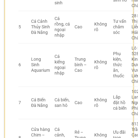
sinh hồ
Hả
sinh
Ch
28
Cá
Cá Cảnh
Tư vấn
Thị
rồng, cá
Không
5
Thủy Sinh
Cao
chăm
Liễ
ngoại
rõ
Đà Nẵng
sóc
Hả
nhập
Ch
Lô 
Phụ
52
Cá
Long
Trung
kiện,
Ki
kiểng
Không
6
Sinh
bình –
thức
Dư
ngoại
rõ
Aquarium
Cao
ăn,
Vư
nhập
thuốc
Liê
Ch
10
Lắp
La
Cá Biển
Cá biển,
Không
7
Cao
đặt hồ
Ng
Đà Nẵng
san hô
rõ
cá biển
Phi
Ch
81
Cửa hàng
Cá
Tr
Rẻ –
Ưu đãi
Chim –
cảnh,
Không
Ca
8
Trung
trọn