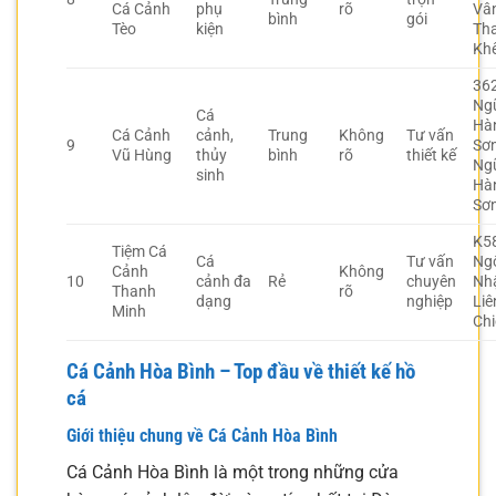
Cá Cảnh
phụ
rõ
Vâ
bình
gói
Tèo
kiện
Th
Kh
36
Ng
Cá
Hà
Cá Cảnh
cảnh,
Trung
Không
Tư vấn
9
Sơn
Vũ Hùng
thủy
bình
rõ
thiết kế
Ng
sinh
Hà
Sơ
K5
Tiệm Cá
Cá
Tư vấn
Ngô
Cảnh
Không
10
cảnh đa
Rẻ
chuyên
Nh
Thanh
rõ
dạng
nghiệp
Liê
Minh
Ch
Cá Cảnh Hòa Bình – Top đầu về thiết kế hồ
cá
Giới thiệu chung về Cá Cảnh Hòa Bình
Cá Cảnh Hòa Bình là một trong những cửa