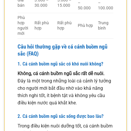
Giá
3.000 –
5.000 –
–
–
bán
30.000
15.000
50.000
100.000
Phù
hợp
Rất phù
Rất phù
Trung
Phù hợp
người
hợp
hợp
bình
mới
Câu hỏi thường gặp về cá cánh buồm ngũ
sắc (FAQ)
1. Cá cánh buồm ngũ sắc có khó nuôi không?
Không, cá cánh buồm ngũ sắc rất dễ nuôi.
Đây là một trong những loài cá cảnh lý tưởng
cho người mới bắt đầu nhờ vào khả năng
thích nghi tốt, ít bệnh tật và không yêu cầu
điều kiện nước quá khắt khe.
2. Cá cánh buồm ngũ sắc sống được bao lâu?
Trong điều kiện nuôi dưỡng tốt, cá cánh buồm