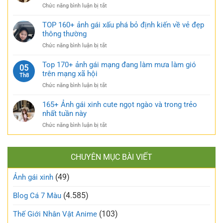
nhẹ
rũ
ở
Chức năng bình luận bị tắt
gái
nhàng
Top
múp
cực
120+
TOP 160+ ảnh gái xấu phá bỏ định kiến về vẻ đẹp
nóng
kỳ
gái
thông thường
bỏng
cuốn
xinh
và
hút
ở
Chức năng bình luận bị tắt
tự
căng
TOP
sướng
tràn
160+
Top 170+ ảnh gái mạng đang làm mưa làm gió
táo
05
sức
ảnh
trên mạng xã hội
bạo
Th8
sống
gái
và
ở
Chức năng bình luận bị tắt
xấu
nóng
Top
phá
bỏng
170+
165+ Ảnh gái xinh cute ngọt ngào và trong trẻo
bỏ
khó
ảnh
nhất tuần này
định
cưỡng
gái
kiến
ở
Chức năng bình luận bị tắt
mạng
về
165+
đang
vẻ
Ảnh
làm
đẹp
gái
mưa
thông
CHUYÊN MỤC BÀI VIẾT
xinh
làm
thường
cute
gió
(49)
ngọt
Ảnh gái xinh
trên
ngào
mạng
và
(4.585)
Blog Cá 7 Màu
xã
trong
hội
trẻo
(103)
Thế Giới Nhân Vật Anime
nhất