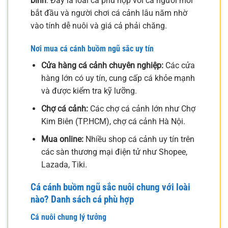
bình
. Đây là loài cá phù hợp với cả người mới
bắt đầu và người chơi cá cảnh lâu năm nhờ
vào tính dễ nuôi và giá cả phải chăng.
Nơi mua cá cánh buồm ngũ sắc uy tín
Cửa hàng cá cảnh chuyên nghiệp:
Các cửa
hàng lớn có uy tín, cung cấp cá khỏe mạnh
và được kiểm tra kỹ lưỡng.
Chợ cá cảnh:
Các chợ cá cảnh lớn như Chợ
Kim Biên (TP.HCM), chợ cá cảnh Hà Nội.
Mua online:
Nhiều shop cá cảnh uy tín trên
các sàn thương mại điện tử như Shopee,
Lazada, Tiki.
Cá cánh buồm ngũ sắc nuôi chung với loài
nào? Danh sách cá phù hợp
Cá nuôi chung lý tưởng