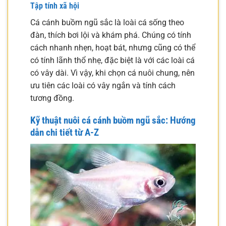
Tập tính xã hội
Cá cánh buồm ngũ sắc là loài cá sống theo
đàn, thích bơi lội và khám phá. Chúng có tính
cách nhanh nhẹn, hoạt bát, nhưng cũng có thể
có tính lãnh thổ nhẹ, đặc biệt là với các loài cá
có vây dài. Vì vậy, khi chọn cá nuôi chung, nên
ưu tiên các loài có vây ngắn và tính cách
tương đồng.
Kỹ thuật nuôi cá cánh buồm ngũ sắc: Hướng
dẫn chi tiết từ A-Z