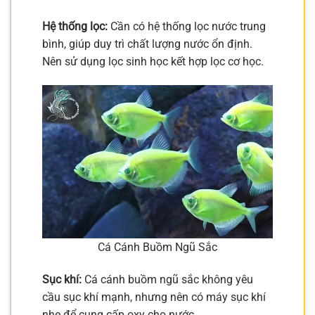
Hệ thống lọc:
Cần có hệ thống lọc nước trung
bình, giúp duy trì chất lượng nước ổn định.
Nên sử dụng lọc sinh học kết hợp lọc cơ học.
Cá Cánh Buồm Ngũ Sắc
Sục khí:
Cá cánh buồm ngũ sắc không yêu
cầu sục khí mạnh, nhưng nên có máy sục khí
nhẹ để cung cấp oxy cho nước.