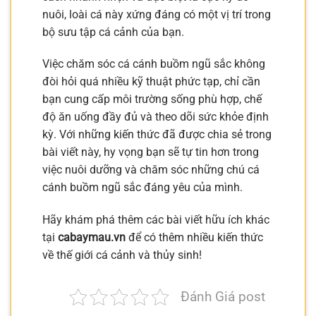
nuôi, loài cá này xứng đáng có một vị trí trong
bộ sưu tập cá cảnh của bạn.
Việc chăm sóc cá cánh buồm ngũ sắc không
đòi hỏi quá nhiều kỹ thuật phức tạp, chỉ cần
bạn cung cấp môi trường sống phù hợp, chế
độ ăn uống đầy đủ và theo dõi sức khỏe định
kỳ. Với những kiến thức đã được chia sẻ trong
bài viết này, hy vọng bạn sẽ tự tin hơn trong
việc nuôi dưỡng và chăm sóc những chú cá
cánh buồm ngũ sắc đáng yêu của mình.
Hãy khám phá thêm các bài viết hữu ích khác
tại
cabaymau.vn
để có thêm nhiều kiến thức
về thế giới cá cảnh và thủy sinh!
Đánh Giá post