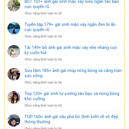
BST 101+ ảnh gái xinh mặc váy siêu ngắn táo bạo
ngắn
gái
cực quyến rũ
trắng
xinh
trong
ở
Chức năng bình luận bị tắt
mặc
trẻo
BST
váy
cực
101+
Tuyển tập 179+ gái xinh mặc váy ngắn đen bí ẩn
ngủ
gợi
ảnh
cực quyến rũ
nhẹ
cảm
gái
nhàng
ở
Chức năng bình luận bị tắt
xinh
nhưng
Tuyển
mặc
đầy
tập
Tải 149+ bộ ảnh gái xinh mặc váy nhẹ nhàng cực
váy
gợi
179+
kỳ cuốn hút
siêu
cảm
gái
ngắn
ở
Chức năng bình luận bị tắt
xinh
táo
Tải
mặc
bạo
149+
Sưu tầm 185+ ảnh gái múp nóng bỏng và căng tràn
váy
cực
bộ
sức sống
ngắn
quyến
ảnh
đen
rũ
ở
Chức năng bình luận bị tắt
gái
bí
Sưu
xinh
ẩn
tầm
Top 120+ gái xinh tự sướng táo bạo và nóng bỏng
mặc
cực
185+
khó cưỡng
váy
quyến
ảnh
nhẹ
rũ
ở
Chức năng bình luận bị tắt
gái
nhàng
Top
múp
cực
120+
TOP 160+ ảnh gái xấu phá bỏ định kiến về vẻ đẹp
nóng
kỳ
gái
thông thường
bỏng
cuốn
xinh
và
hút
ở
Chức năng bình luận bị tắt