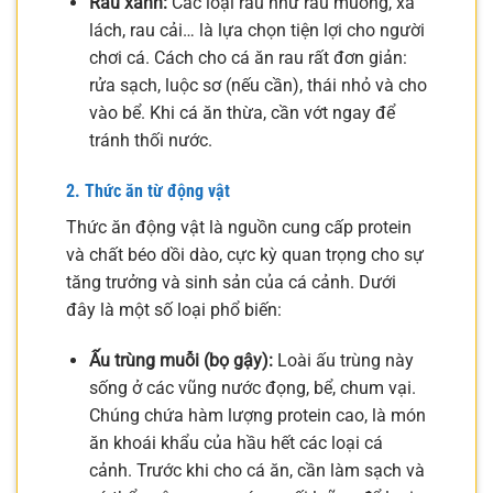
Rau xanh:
Các loại rau như rau muống, xà
lách, rau cải… là lựa chọn tiện lợi cho người
chơi cá. Cách cho cá ăn rau rất đơn giản:
rửa sạch, luộc sơ (nếu cần), thái nhỏ và cho
vào bể. Khi cá ăn thừa, cần vớt ngay để
tránh thối nước.
2. Thức ăn từ động vật
Thức ăn động vật là nguồn cung cấp protein
và chất béo dồi dào, cực kỳ quan trọng cho sự
tăng trưởng và sinh sản của cá cảnh. Dưới
đây là một số loại phổ biến:
Ấu trùng muỗi (bọ gậy):
Loài ấu trùng này
sống ở các vũng nước đọng, bể, chum vại.
Chúng chứa hàm lượng protein cao, là món
ăn khoái khẩu của hầu hết các loại cá
cảnh. Trước khi cho cá ăn, cần làm sạch và