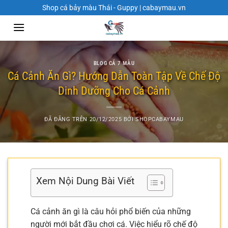
Chuyển
Shop cá bảy màu Thái - Guppy | cabaymau.vn
đến
nội
dung
BLOG CÁ 7 MÀU
Cá Cảnh Ăn Gì? Hướng Dẫn Toàn Tập Về Chế Độ
Dinh Dưỡng Cho Cá Cảnh
ĐÃ ĐĂNG TRÊN
20/12/2025
BỞI
SHOPCABAYMAU
Xem Nội Dung Bài Viết
Cá cảnh ăn gì là câu hỏi phổ biến của những
người mới bắt đầu chơi cá. Việc hiểu rõ chế độ