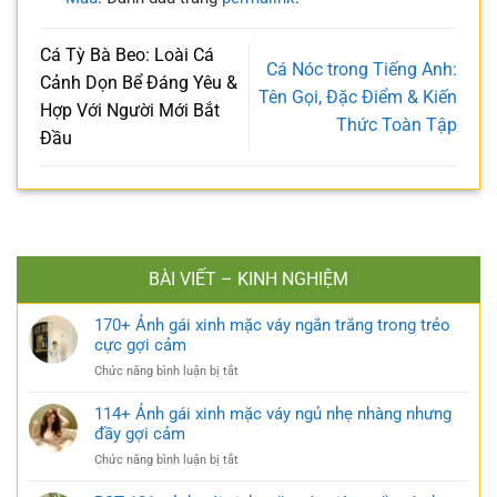
Cá Tỳ Bà Beo: Loài Cá
Cá Nóc trong Tiếng Anh:
Cảnh Dọn Bể Đáng Yêu &
Tên Gọi, Đặc Điểm & Kiến
Hợp Với Người Mới Bắt
Thức Toàn Tập
Đầu
BÀI VIẾT – KINH NGHIỆM
170+ Ảnh gái xinh mặc váy ngắn trắng trong trẻo
cực gợi cảm
ở
Chức năng bình luận bị tắt
170+
Ảnh
114+ Ảnh gái xinh mặc váy ngủ nhẹ nhàng nhưng
gái
đầy gợi cảm
xinh
ở
Chức năng bình luận bị tắt
mặc
114+
váy
Ảnh