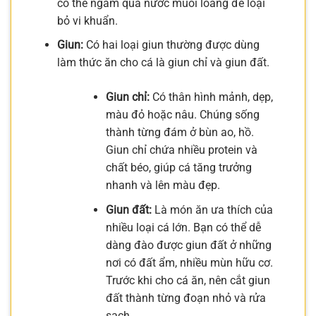
có thể ngâm qua nước muối loãng để loại
bỏ vi khuẩn.
Giun:
Có hai loại giun thường được dùng
làm thức ăn cho cá là giun chỉ và giun đất.
Giun chỉ:
Có thân hình mảnh, dẹp,
màu đỏ hoặc nâu. Chúng sống
thành từng đám ở bùn ao, hồ.
Giun chỉ chứa nhiều protein và
chất béo, giúp cá tăng trưởng
nhanh và lên màu đẹp.
Giun đất:
Là món ăn ưa thích của
nhiều loại cá lớn. Bạn có thể dễ
dàng đào được giun đất ở những
nơi có đất ẩm, nhiều mùn hữu cơ.
Trước khi cho cá ăn, nên cắt giun
đất thành từng đoạn nhỏ và rửa
sạch.