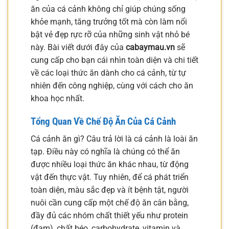
ăn của cá cảnh không chỉ giúp chúng sống
khỏe mạnh, tăng trưởng tốt mà còn làm nổi
bật vẻ đẹp rực rỡ của những sinh vật nhỏ bé
này. Bài viết dưới đây của
cabaymau.vn
sẽ
cung cấp cho bạn cái nhìn toàn diện và chi tiết
về các loại thức ăn dành cho cá cảnh, từ tự
nhiên đến công nghiệp, cùng với cách cho ăn
khoa học nhất.
Tổng Quan Về Chế Độ Ăn Của Cá Cảnh
Cá cảnh ăn gì? Câu trả lời là cá cảnh là loài ăn
tạp. Điều này có nghĩa là chúng có thể ăn
được nhiều loại thức ăn khác nhau, từ động
vật đến thực vật. Tuy nhiên, để cá phát triển
toàn diện, màu sắc đẹp và ít bệnh tật, người
nuôi cần cung cấp một chế độ ăn cân bằng,
đầy đủ các nhóm chất thiết yếu như protein
(đạm), chất béo, carbohydrate, vitamin và