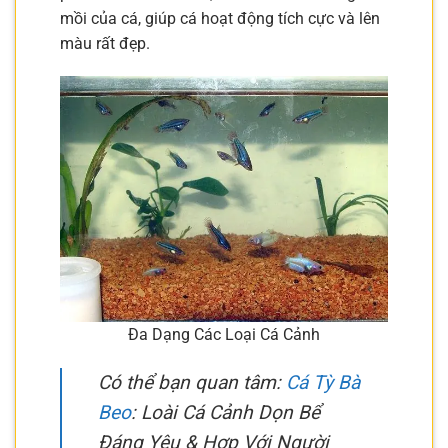
mồi của cá, giúp cá hoạt động tích cực và lên
màu rất đẹp.
Đa Dạng Các Loại Cá Cảnh
Có thể bạn quan tâm:
Cá Tỳ Bà
Beo
: Loài Cá Cảnh Dọn Bể
Đáng Yêu & Hợp Với Người