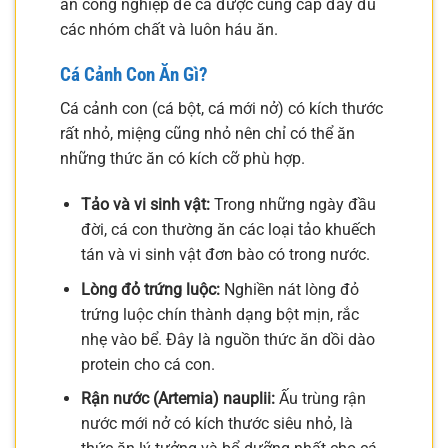
ăn công nghiệp để cá được cung cấp đầy đủ
các nhóm chất và luôn háu ăn.
Cá Cảnh Con Ăn Gì?
Cá cảnh con (cá bột, cá mới nở) có kích thước
rất nhỏ, miệng cũng nhỏ nên chỉ có thể ăn
những thức ăn có kích cỡ phù hợp.
Tảo và vi sinh vật:
Trong những ngày đầu
đời, cá con thường ăn các loại tảo khuếch
tán và vi sinh vật đơn bào có trong nước.
Lòng đỏ trứng luộc:
Nghiền nát lòng đỏ
trứng luộc chín thành dạng bột mịn, rắc
nhẹ vào bể. Đây là nguồn thức ăn dồi dào
protein cho cá con.
Rận nước (Artemia) nauplii:
Ấu trùng rận
nước mới nở có kích thước siêu nhỏ, là