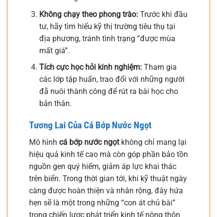
Không chạy theo phong trào:
Trước khi đầu
tư, hãy tìm hiểu kỹ thị trường tiêu thụ tại
địa phương, tránh tình trạng “được mùa
mất giá”.
Tích cực học hỏi kinh nghiệm:
Tham gia
các lớp tập huấn, trao đổi với những người
đã nuôi thành công để rút ra bài học cho
bản thân.
Tương Lai Của Cá Bớp Nước Ngọt
Mô hình
cá bớp nước ngọt
không chỉ mang lại
hiệu quả kinh tế cao mà còn góp phần bảo tồn
nguồn gen quý hiếm, giảm áp lực khai thác
trên biển. Trong thời gian tới, khi kỹ thuật ngày
càng được hoàn thiện và nhân rộng, đây hứa
hẹn sẽ là một trong những “con át chủ bài”
trong chiến lược phát triển kinh tế nông thôn