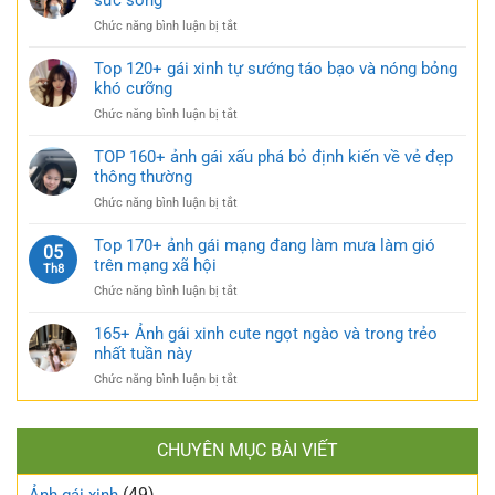
quyến
ảnh
đen
rũ
ở
Chức năng bình luận bị tắt
gái
bí
Sưu
xinh
ẩn
tầm
Top 120+ gái xinh tự sướng táo bạo và nóng bỏng
mặc
cực
185+
khó cưỡng
váy
quyến
ảnh
nhẹ
rũ
ở
Chức năng bình luận bị tắt
gái
nhàng
Top
múp
cực
120+
TOP 160+ ảnh gái xấu phá bỏ định kiến về vẻ đẹp
nóng
kỳ
gái
thông thường
bỏng
cuốn
xinh
và
hút
ở
Chức năng bình luận bị tắt
tự
căng
TOP
sướng
tràn
160+
Top 170+ ảnh gái mạng đang làm mưa làm gió
táo
05
sức
ảnh
trên mạng xã hội
bạo
Th8
sống
gái
và
ở
Chức năng bình luận bị tắt
xấu
nóng
Top
phá
bỏng
170+
165+ Ảnh gái xinh cute ngọt ngào và trong trẻo
bỏ
khó
ảnh
nhất tuần này
định
cưỡng
gái
kiến
ở
Chức năng bình luận bị tắt
mạng
về
165+
đang
vẻ
Ảnh
làm
đẹp
gái
mưa
thông
CHUYÊN MỤC BÀI VIẾT
xinh
làm
thường
cute
gió
(49)
ngọt
Ảnh gái xinh