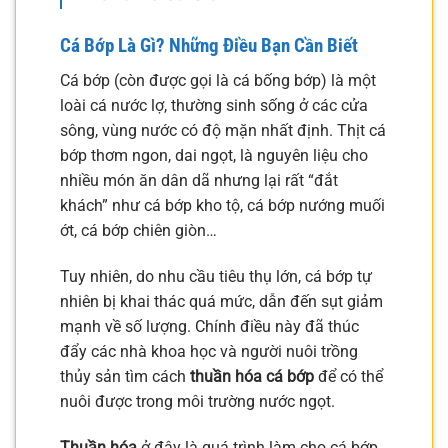
Cá Bớp Là Gì? Những Điều Bạn Cần Biết
Cá bớp (còn được gọi là cá bống bớp) là một
loài cá nước lợ, thường sinh sống ở các cửa
sông, vùng nước có độ mặn nhất định. Thịt cá
bớp thơm ngon, dai ngọt, là nguyên liệu cho
nhiều món ăn dân dã nhưng lại rất “đắt
khách” như cá bớp kho tộ, cá bớp nướng muối
ớt, cá bớp chiên giòn…
Tuy nhiên, do nhu cầu tiêu thụ lớn, cá bớp tự
nhiên bị khai thác quá mức, dẫn đến sụt giảm
mạnh về số lượng. Chính điều này đã thúc
đẩy các nhà khoa học và người nuôi trồng
thủy sản tìm cách
thuần hóa cá bớp
để có thể
nuôi được trong môi trường nước ngọt.
Thuần hóa
ở đây là quá trình làm cho cá bớp