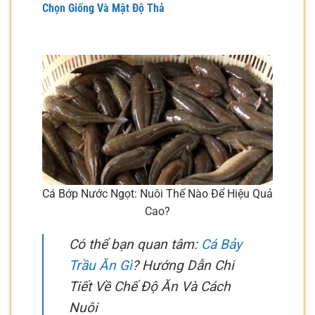
Chọn Giống Và Mật Độ Thả
Cá Bớp Nước Ngọt: Nuôi Thế Nào Để Hiệu Quả
Cao?
Có thể bạn quan tâm:
Cá Bảy
Trầu Ăn Gì
? Hướng Dẫn Chi
Tiết Về Chế Độ Ăn Và Cách
Nuôi