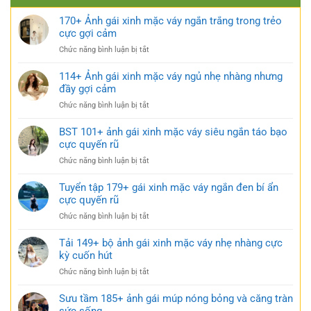
170+ Ảnh gái xinh mặc váy ngắn trắng trong trẻo
cực gợi cảm
ở
Chức năng bình luận bị tắt
170+
Ảnh
114+ Ảnh gái xinh mặc váy ngủ nhẹ nhàng nhưng
gái
đầy gợi cảm
xinh
ở
Chức năng bình luận bị tắt
mặc
114+
váy
Ảnh
BST 101+ ảnh gái xinh mặc váy siêu ngắn táo bạo
ngắn
gái
cực quyến rũ
trắng
xinh
trong
ở
Chức năng bình luận bị tắt
mặc
trẻo
BST
váy
cực
101+
Tuyển tập 179+ gái xinh mặc váy ngắn đen bí ẩn
ngủ
gợi
ảnh
cực quyến rũ
nhẹ
cảm
gái
nhàng
ở
Chức năng bình luận bị tắt
xinh
nhưng
Tuyển
mặc
đầy
tập
Tải 149+ bộ ảnh gái xinh mặc váy nhẹ nhàng cực
váy
gợi
179+
kỳ cuốn hút
siêu
cảm
gái
ngắn
ở
Chức năng bình luận bị tắt
xinh
táo
Tải
mặc
bạo
149+
Sưu tầm 185+ ảnh gái múp nóng bỏng và căng tràn
váy
cực
bộ
sức sống
ngắn