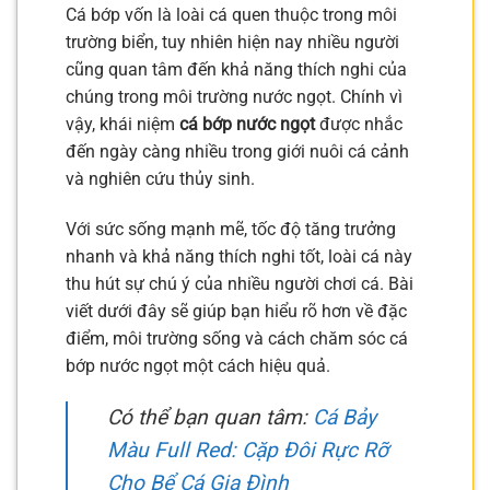
Cá bớp vốn là loài cá quen thuộc trong môi
trường biển, tuy nhiên hiện nay nhiều người
cũng quan tâm đến khả năng thích nghi của
chúng trong môi trường nước ngọt. Chính vì
vậy, khái niệm
cá bớp nước ngọt
được nhắc
đến ngày càng nhiều trong giới nuôi cá cảnh
và nghiên cứu thủy sinh.
Với sức sống mạnh mẽ, tốc độ tăng trưởng
nhanh và khả năng thích nghi tốt, loài cá này
thu hút sự chú ý của nhiều người chơi cá. Bài
viết dưới đây sẽ giúp bạn hiểu rõ hơn về đặc
điểm, môi trường sống và cách chăm sóc cá
bớp nước ngọt một cách hiệu quả.
Có thể bạn quan tâm:
Cá Bảy
Màu Full Red: Cặp Đôi Rực Rỡ
Cho Bể Cá Gia Đình