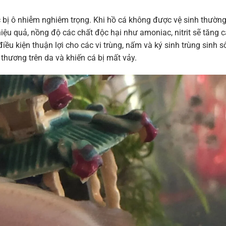
 bị ô nhiễm nghiêm trọng. Khi hồ cá không được vệ sinh thườn
ệu quả, nồng độ các chất độc hại như amoniac, nitrit sẽ tăng c
ều kiện thuận lợi cho các vi trùng, nấm và ký sinh trùng sinh sô
 thương trên da và khiến cá bị mất vảy.