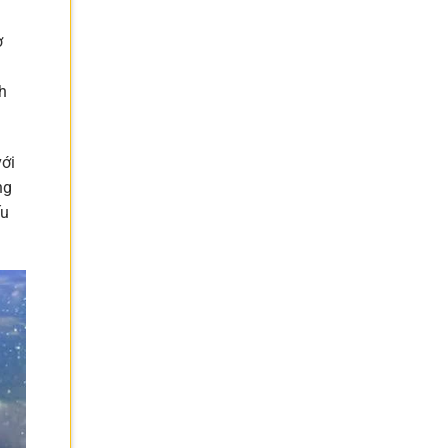
ơ
h
với
ng
ếu