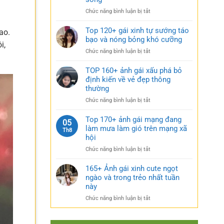
rũ
gái
bí
ở
Chức năng bình luận bị tắt
xinh
ẩn
g
Sưu
mặc
cực
tầm
Top 120+ gái xinh tự sướng táo
váy
ao.
quyến
185+
bạo và nóng bỏng khó cưỡng
nhẹ
rũ
i,
ảnh
nhàng
ở
Chức năng bình luận bị tắt
gái
cực
Top
múp
kỳ
120+
TOP 160+ ảnh gái xấu phá bỏ
nóng
cuốn
gái
định kiến về vẻ đẹp thông
bỏng
hút
xinh
thường
và
tự
căng
ở
Chức năng bình luận bị tắt
sướng
tràn
TOP
táo
sức
160+
Top 170+ ảnh gái mạng đang
bạo
05
sống
ảnh
làm mưa làm gió trên mạng xã
và
Th8
gái
nóng
hội
xấu
bỏng
ở
Chức năng bình luận bị tắt
phá
khó
Top
bỏ
cưỡng
170+
165+ Ảnh gái xinh cute ngọt
định
ảnh
ngào và trong trẻo nhất tuần
kiến
gái
về
này
mạng
vẻ
ở
Chức năng bình luận bị tắt
đang
đẹp
165+
làm
thông
Ảnh
mưa
thường
gái