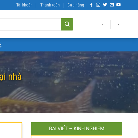
Tài khoản
Thanh toán
Cửa hàng
-
-
Ệ
tại nhà
BÀI VIẾT – KINH NGHIỆM