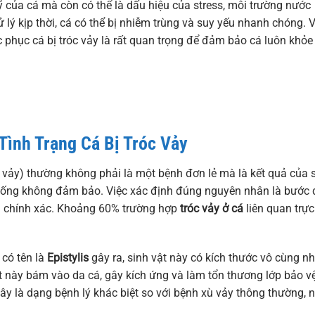
của cá mà còn có thể là dấu hiệu của stress, môi trường nước
lý kịp thời, cá có thể bị nhiễm trùng và suy yếu nhanh chóng. V
 phục cá bị tróc vảy là rất quan trọng để đảm bảo cá luôn khỏe
ình Trạng Cá Bị Tróc Vảy
 vảy) thường không phải là một bệnh đơn lẻ mà là kết quả của 
sống không đảm bảo. Việc xác định đúng nguyên nhân là bước
trị chính xác. Khoảng 60% trường hợp
tróc vảy ở cá
liên quan trực
 có tên là
Epistylis
gây ra, sinh vật này có kích thước vô cùng n
t này bám vào da cá, gây kích ứng và làm tổn thương lớp bảo v
ây là dạng bệnh lý khác biệt so với bệnh xù vảy thông thường, n