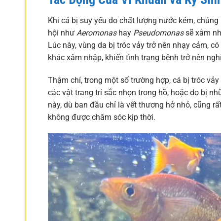
Khi cá bị suy yếu do chất lượng nước kém, chúng 
hội như
Aeromonas
hay
Pseudomonas
sẽ xâm nhậ
Lúc này, vùng da bị tróc vảy trở nên nhạy cảm, 
khác xâm nhập, khiến tình trạng bệnh trở nên ngh
Thậm chí, trong một số trường hợp, cá bị tróc vả
các vật trang trí sắc nhọn trong hồ, hoặc do bị 
này, dù ban đầu chỉ là vết thương hở nhỏ, cũng r
không được chăm sóc kịp thời.