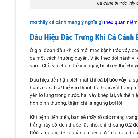
Cá cảnh bị tróc vảy 
mơ thấy cá cảnh mang ý nghĩa gì
theo quan niệm 
Dấu Hiệu Đặc Trưng Khi Cá Cảnh
Ở giai đoạn đầu khi cá mới mắc bệnh tróc vảy, cá
cá một cách thường xuyên. Việc theo dõi hành vi v
sớm. Chỉ cần chậm trễ vài ngày, bệnh có thể chuy
Dấu hiệu dễ nhận biết nhất khi
cá bị tróc vảy
là sự
hoặc cọ xát cơ thể vào thành hồ hoặc vật trang t
yên lơ lửng trong nước, hai vây khép lại, và thể h
hơn bình thường, thậm chí là ngưng bơi lội.
Khi bệnh tiến triển, bạn sẽ thấy rõ các mảng trắ
trắng này có kích thước rất nhỏ, chỉ khoảng 0.2 
tróc
ra ngoài, để lộ phần da bên dưới có màu đỏ 