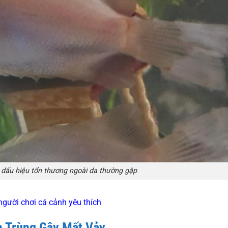
à dấu hiệu tổn thương ngoài da thường gặp
gười chơi cá cảnh yêu thích
h Trùng Gây Mất Vảy