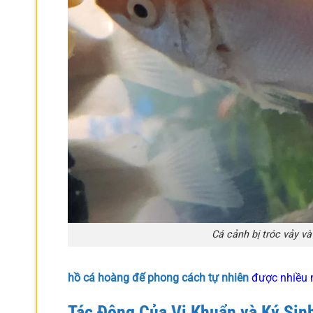
Cá cảnh bị tróc vảy v
hồ cá hoàng đế phong cách tự nhiên
được nhiều n
Tác Động Của Vi Khuẩn và Ký Sin