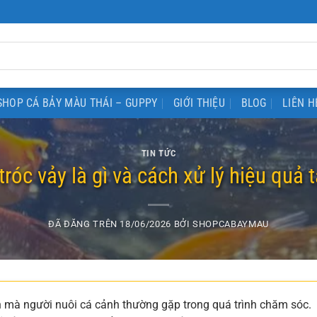
SHOP CÁ BẢY MÀU THÁI – GUPPY
GIỚI THIỆU
BLOG
LIÊN H
TIN TỨC
tróc vảy là gì và cách xử lý hiệu quả 
ĐÃ ĐĂNG TRÊN
18/06/2026
BỞI
SHOPCABAYMAU
ến mà người nuôi cá cảnh thường gặp trong quá trình chăm sóc.