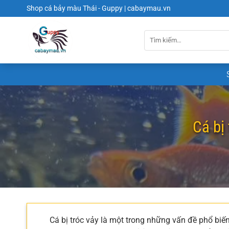
Chuyển
Shop cá bảy màu Thái - Guppy | cabaymau.vn
đến
nội
dung
Cá bị 
Cá bị tróc vảy là một trong những vấn đề phổ bi