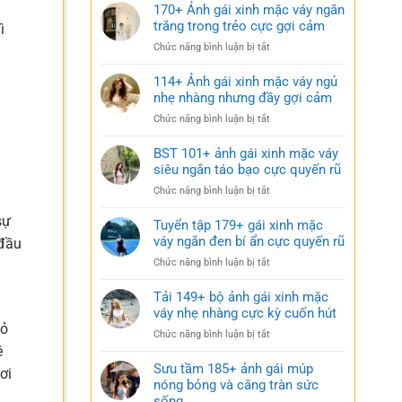
170+ Ảnh gái xinh mặc váy ngắn
trắng trong trẻo cực gợi cảm
ì
ở
Chức năng bình luận bị tắt
170+
Ảnh
114+ Ảnh gái xinh mặc váy ngủ
gái
nhẹ nhàng nhưng đầy gợi cảm
xinh
ở
Chức năng bình luận bị tắt
mặc
114+
váy
Ảnh
BST 101+ ảnh gái xinh mặc váy
ngắn
gái
siêu ngắn táo bạo cực quyến rũ
trắng
xinh
trong
ở
Chức năng bình luận bị tắt
mặc
trẻo
BST
váy
cực
sự
101+
Tuyển tập 179+ gái xinh mặc
ngủ
gợi
ảnh
váy ngắn đen bí ẩn cực quyến rũ
nhẹ
 đầu
cảm
gái
nhàng
ở
Chức năng bình luận bị tắt
xinh
nhưng
Tuyển
mặc
đầy
tập
Tải 149+ bộ ảnh gái xinh mặc
váy
gợi
179+
váy nhẹ nhàng cực kỳ cuốn hút
siêu
cảm
gái
hỏ
ngắn
ở
Chức năng bình luận bị tắt
xinh
táo
Tải
ệ
mặc
bạo
149+
Sưu tầm 185+ ảnh gái múp
váy
ơi
cực
bộ
nóng bỏng và căng tràn sức
ngắn
quyến
ảnh
sống
đen