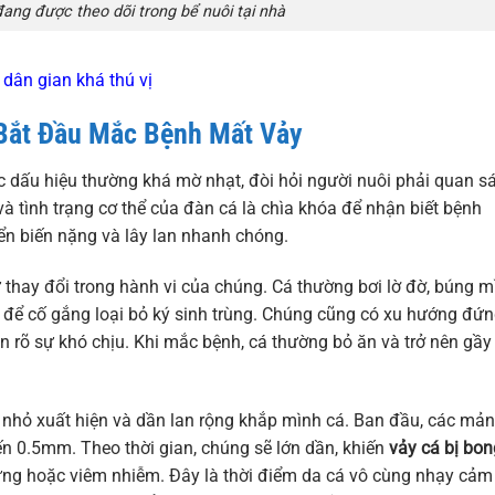
đang được theo dõi trong bể nuôi tại nhà
dân gian khá thú vị
 Bắt Đầu Mắc Bệnh Mất Vảy
c dấu hiệu thường khá mờ nhạt, đòi hỏi người nuôi phải quan sá
à tình trạng cơ thể của đàn cá là chìa khóa để nhận biết bệnh
ển biến nặng và lây lan nhanh chóng.
 thay đổi trong hành vi của chúng. Cá thường bơi lờ đờ, búng m
rí để cố gắng loại bỏ ký sinh trùng. Chúng cũng có xu hướng đứ
iện rõ sự khó chịu. Khi mắc bệnh, cá thường bỏ ăn và trở nên gầy
ng nhỏ xuất hiện và dần lan rộng khắp mình cá. Ban đầu, các mả
đến 0.5mm. Theo thời gian, chúng sẽ lớn dần, khiến
vảy cá bị bon
ứng hoặc viêm nhiễm. Đây là thời điểm da cá vô cùng nhạy cảm