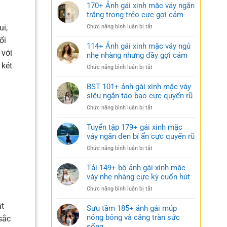
170+ Ảnh gái xinh mặc váy ngắn
trắng trong trẻo cực gợi cảm
ui,
ở
Chức năng bình luận bị tắt
170+
ổi
Ảnh
114+ Ảnh gái xinh mặc váy ngủ
 với
gái
nhẹ nhàng nhưng đầy gợi cảm
xinh
 két
ở
Chức năng bình luận bị tắt
mặc
114+
váy
Ảnh
BST 101+ ảnh gái xinh mặc váy
ngắn
gái
siêu ngắn táo bạo cực quyến rũ
trắng
xinh
trong
ở
Chức năng bình luận bị tắt
mặc
trẻo
BST
váy
cực
101+
Tuyển tập 179+ gái xinh mặc
ngủ
gợi
ảnh
váy ngắn đen bí ẩn cực quyến rũ
nhẹ
cảm
gái
nhàng
ở
Chức năng bình luận bị tắt
xinh
nhưng
Tuyển
mặc
đầy
tập
Tải 149+ bộ ảnh gái xinh mặc
váy
gợi
179+
váy nhẹ nhàng cực kỳ cuốn hút
siêu
cảm
gái
ngắn
ở
Chức năng bình luận bị tắt
xinh
táo
Tải
mặc
bạo
ật
149+
Sưu tầm 185+ ảnh gái múp
váy
cực
bộ
nóng bỏng và căng tràn sức
ngắn
sắc
quyến
ảnh
sống
đen