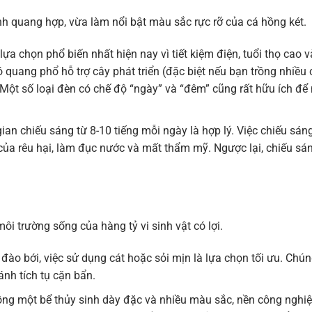
inh quang hợp, vừa làm nổi bật màu sắc rực rỡ của cá hồng két.
ựa chọn phổ biến nhất hiện nay vì tiết kiệm điện, tuổi thọ cao v
 quang phổ hỗ trợ cây phát triển (đặc biệt nếu bạn trồng nhiều 
Một số loại đèn có chế độ “ngày” và “đêm” cũng rất hữu ích để
gian chiếu sáng từ 8-10 tiếng mỗi ngày là hợp lý. Việc chiếu sán
của rêu hại, làm đục nước và mất thẩm mỹ. Ngược lại, chiếu sá
ôi trường sống của hàng tỷ vi sinh vật có lợi.
đào bới, việc sử dụng cát hoặc sỏi mịn là lựa chọn tối ưu. Chú
ánh tích tụ cặn bẩn.
ng một bể thủy sinh dày đặc và nhiều màu sắc, nền công nghi