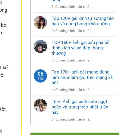
rũ
ài
gái
bí
ở
Chức năng bình luận bị tắt
xinh
ương
ẩn
Sưu
mặc
cực
tầm
Top 120+ gái xinh tự sướng táo
váy
quyến
185+
bạo và nóng bỏng khó cưỡng
nhẹ
 bơi
rũ
ảnh
nhàng
ở
Chức năng bình luận bị tắt
ăm
gái
cực
Top
múp
kỳ
120+
TOP 160+ ảnh gái xấu phá bỏ
nóng
cuốn
gái
định kiến về vẻ đẹp thông
bỏng
hút
xinh
thường
và
tự
căng
ở
Chức năng bình luận bị tắt
sướng
tràn
TOP
táo
t kế
sức
160+
Top 170+ ảnh gái mạng đang
bạo
05
sống
ưới
ảnh
làm mưa làm gió trên mạng xã
và
Th8
gái
nóng
hội
xấu
bỏng
ở
Chức năng bình luận bị tắt
phá
khó
Top
bỏ
cưỡng
170+
165+ Ảnh gái xinh cute ngọt
định
ảnh
ngào và trong trẻo nhất tuần
kiến
tốt
gái
về
này
mạng
vẻ
ở
Chức năng bình luận bị tắt
đang
đẹp
165+
làm
thông
Ảnh
ng
mưa
thường
gái