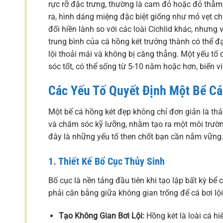
rực rỡ đặc trưng, thường là cam đỏ hoặc đỏ thẫm,
ra, hình dáng miệng đặc biệt giống như mỏ vẹt chí
đối hiền lành so với các loài Cichlid khác, nhưng
trung bình của cá hồng két trưởng thành có thể đ
lội thoải mái và không bị căng thẳng. Một yếu tố
sóc tốt, có thể sống từ 5-10 năm hoặc hơn, biến v
Các Yếu Tố Quyết Định Một Bể Cá
Một bể cá hồng két đẹp không chỉ đơn giản là thả c
và chăm sóc kỹ lưỡng, nhằm tạo ra một môi trườn
đây là những yếu tố then chốt bạn cần nắm vững
1. Thiết Kế Bố Cục Thủy Sinh
Bố cục là nền tảng đầu tiên khi tạo lập bất kỳ bể
phải cân bằng giữa không gian trống để cá bơi lộ
Tạo Không Gian Bơi Lội:
Hồng két là loài cá hi