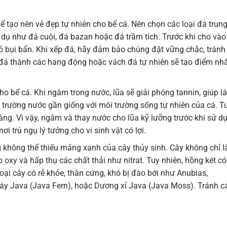
 tạo nên vẻ đẹp tự nhiên cho bể cá. Nên chọn các loại đá trun
 dụ như đá cuội, đá bazan hoặc đá trầm tích. Trước khi cho vào
 bụi bẩn. Khi xếp đá, hãy đảm bảo chúng đặt vững chắc, tránh
 đá thành các hang động hoặc vách đá tự nhiên sẽ tạo điểm nh
o bể cá. Khi ngâm trong nước, lũa sẽ giải phóng tannin, giúp l
trường nước gần giống với môi trường sống tự nhiên của cá. T
ng. Vì vậy, ngâm và thay nước cho lũa kỹ lưỡng trước khi sử d
ơi trú ngụ lý tưởng cho vi sinh vật có lợi.
 không thể thiếu mảng xanh của cây thủy sinh. Cây không chỉ 
 oxy và hấp thụ các chất thải như nitrat. Tuy nhiên, hồng két có
oại cây có rễ khỏe, thân cứng, khó bị đào bới như Anubias,
Ráy Java (Java Fern), hoặc Dương xỉ Java (Java Moss). Tránh c