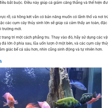
 điều bắt buộc. Điều này giúp cá giảm căng thẳng và thể hiện đ
ực rỡ, cá hồng két vẫn có bản năng muốn có lãnh thổ và nơi tr
oặc các cụm cây thủy sinh lớn sẽ giúp cá cảm thấy an toàn, đặc 
i trường mới.
 trang trí một cách phẳng tru. Thay vào đó, hãy sử dụng các vậ
g đá lớn ở phía sau, lũa uốn lượn ở một bên, và các cụm cây thủ
cảm giác bể cá sâu hơn, nhìn cũng sinh động và tự nhiên hơn.
h