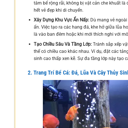
tâm bể rộng rãi, không bị vật cản che khuất là
hết vẻ đẹp khi di chuyển.
Xây Dựng Khu Vực Ẩn Nấp:
Dù mang vẻ ngoài r
ẩn. Việc tạo ra các hang đá, khe hở giữa lũa h
là vào ban đêm hoặc khi mới thích nghi với mô
Tạo Chiều Sâu Và Tầng Lớp:
Tránh sắp xếp vật
thể có chiều cao khác nhau. Ví dụ, đặt các tản
sinh cao thấp xen kẽ. Sự đa tầng lớp này tạo 
2. Trang Trí Bể Cá: Đá, Lũa Và Cây Thủy Sin