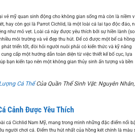
i vẻ mỹ quan sinh động cho không gian sống mà còn là niềm v
hay còn gọi là Parrot Cichlid, là một loài cá lai tạo độc đáo, n
ng như mỏ vẹt. Loài cá này được yêu thích bởi sự hiền lành (so
ới nhiều môi trường và vẻ đẹp thu hút. Để có được một bể cá hồng
hát triển tốt, đòi hỏi người nuôi phải có kiến thức và kỹ năng
 cung cấp một hướng dẫn toàn diện từ việc thiết kế bố cục, lựa
giúp bạn kiến tạo nên một không gian thủy sinh ấn tượng và bền
Lượng Cá Thể
Của Quần Thể Sinh Vật: Nguyên Nhân,
Cá Cảnh Được Yêu Thích
 loài cá Cichlid Nam Mỹ, mang trong mình những đặc điểm nổi b
ều người chơi cá. Điểm thu hút nhất của hồng két chính là màu 