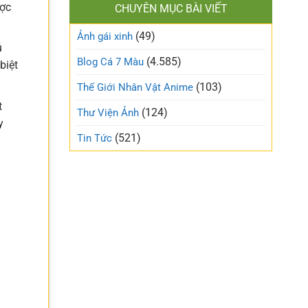
làm
ược
CHUYÊN MỤC BÀI VIẾT
xinh
gió
cute
trên
(49)
ngọt
Ảnh gái xinh
mạng
ngào
ú
xã
và
(4.585)
Blog Cá 7 Màu
hội
biệt
trong
trẻo
(103)
Thế Giới Nhân Vật Anime
nhất
t
tuần
(124)
Thư Viện Ảnh
này
y
(521)
Tin Tức