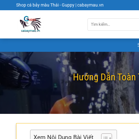
Chuyển
Shop cá bảy màu Thái - Guppy | cabaymau.vn
đến
nội
dung
Hướng Dẫn Toàn 
Xem Nội Dung Bài Viết