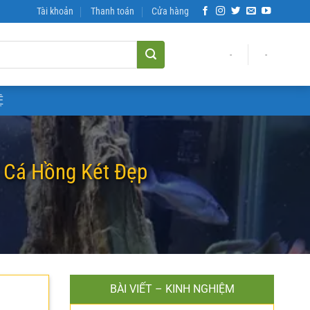
Tài khoản
Thanh toán
Cửa hàng
-
-
Ệ
 Cá Hồng Két Đẹp
BÀI VIẾT – KINH NGHIỆM