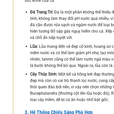
sức khỏe của cá.
Đá Trang Trí:
Đá là một phần không thể thiếu để
tính, không làm thay đổi pH nước quá nhiều, ví
đá cần được rửa sạch và ngâm nước để loại bỏ
hiện tượng đổ sập gây nguy hiểm cho cá. Xếp
và chỗ ẩn nấp tuyệt vời.
Lũa:
Lũa mang đến vẻ đẹp cổ kính, hoang sơ ch
mềm nước và có thể làm giảm pH nhẹ, tạo môi 
nhiên, tannin cũng có thể làm nước ngả màu và
là bước không thể bỏ qua. Ngoài ra, lũa còn là n
Cây Thủy Sinh:
Một bể cá hồng két đẹp thường
đẹp mà còn có vai trò thanh lọc nước, cung cấp
thói quen đào bới nền, vì vậy nên chọn những l
Bucephalandra (thường cột lên lũa hoặc đá), 
loại cây mềm, dễ bị cá ăn hoặc nhổ bật gốc.
3. Hệ Thống Chiếu Sáng Phù Hợp