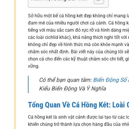
Sở hữu một bể cá hồng két đẹp không chỉ mang lạ
đam mê của nhiều người chơi cá cảnh. Cá hồng két, 
tiếng với màu sắc cam đỏ rực rỡ và hình dáng miệ
các loài cichlid khác), khả năng thích nghi tốt v
không chỉ đẹp về hình thức mà còn khỏe mạnh và p
chăm sóc nhất định. Bài viết này của chúng tôi sẽ
chọn cá cho đến các kỹ thuật chăm sóc chi tiết, 
vững.
Có thể bạn quan tâm:
Biến Động Số 
Kiểu Biến Động Và Ý Nghĩa
Tổng Quan Về Cá Hồng Két: Loài 
Cá hồng két là sinh vật cảnh được lai tạo từ các
khiến chúng trở thành lựa chọn hàng đầu của nhi