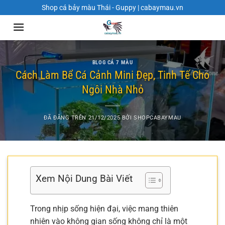
Chuyển
Shop cá bảy màu Thái - Guppy | cabaymau.vn
đến
nội
dung
BLOG CÁ 7 MÀU
Cách Làm Bể Cá Cảnh Mini Đẹp, Tinh Tế Cho
Ngôi Nhà Nhỏ
ĐÃ ĐĂNG TRÊN
21/12/2025
BỞI
SHOPCABAYMAU
Xem Nội Dung Bài Viết
Trong nhịp sống hiện đại, việc mang thiên
nhiên vào không gian sống không chỉ là một