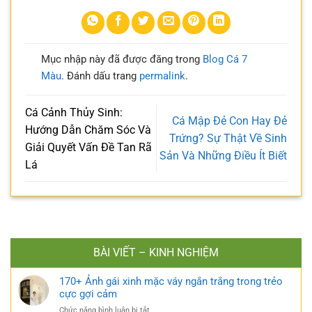
Mục nhập này đã được đăng trong
Blog Cá 7
Màu
. Đánh dấu trang
permalink
.
Cá Cảnh Thủy Sinh:
Cá Mập Đẻ Con Hay Đẻ
Hướng Dẫn Chăm Sóc Và
Trứng? Sự Thật Về Sinh
Giải Quyết Vấn Đề Tan Rã
Sản Và Những Điều Ít Biết
Lá
BÀI VIẾT – KINH NGHIỆM
170+ Ảnh gái xinh mặc váy ngắn trắng trong trẻo
cực gợi cảm
ở
Chức năng bình luận bị tắt