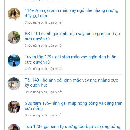
170+
Ảnh
114+ Ảnh gái xinh mặc váy ngủ nhẹ nhàng nhưng
gái
đầy gợi cảm
xinh
ở
Chức năng bình luận bị tắt
mặc
114+
váy
Ảnh
BST 101+ ảnh gái xinh mặc váy siêu ngắn táo bạo
ngắn
gái
cực quyến rũ
trắng
xinh
trong
ở
Chức năng bình luận bị tắt
mặc
trẻo
BST
váy
cực
101+
Tuyển tập 179+ gái xinh mặc váy ngắn đen bí ẩn
ngủ
gợi
ảnh
cực quyến rũ
nhẹ
cảm
gái
nhàng
ở
Chức năng bình luận bị tắt
xinh
nhưng
Tuyển
mặc
đầy
tập
Tải 149+ bộ ảnh gái xinh mặc váy nhẹ nhàng cực
váy
gợi
179+
kỳ cuốn hút
siêu
cảm
gái
ngắn
ở
Chức năng bình luận bị tắt
xinh
táo
Tải
mặc
bạo
149+
Sưu tầm 185+ ảnh gái múp nóng bỏng và căng tràn
váy
cực
bộ
sức sống
ngắn
quyến
ảnh
đen
rũ
ở
Chức năng bình luận bị tắt
gái
bí
Sưu
xinh
ẩn
tầm
Top 120+ gái xinh tự sướng táo bạo và nóng bỏng
mặc
cực
185+