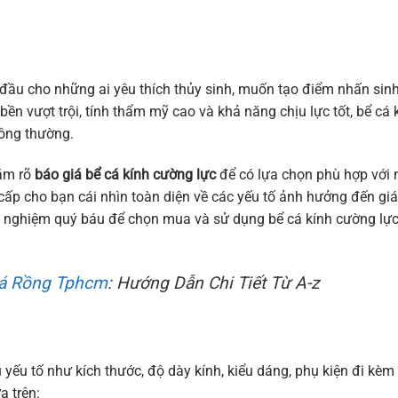
 đầu cho những ai yêu thích thủy sinh, muốn tạo điểm nhấn sin
ền vượt trội, tính thẩm mỹ cao và khả năng chịu lực tốt, bể cá 
hông thường.
nắm rõ
báo giá bể cá kính cường lực
để có lựa chọn phù hợp với 
cấp cho bạn cái nhìn toàn diện về các yếu tố ảnh hưởng đến giá
nh nghiệm quý báu để chọn mua và sử dụng bể cá kính cường lự
Cá Rồng Tphcm
: Hướng Dẫn Chi Tiết Từ A-z
yếu tố như kích thước, độ dày kính, kiểu dáng, phụ kiện đi kèm
a trên: