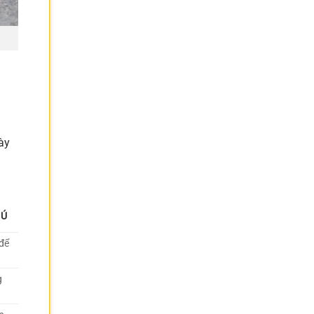
ày
HÚ
 để
g