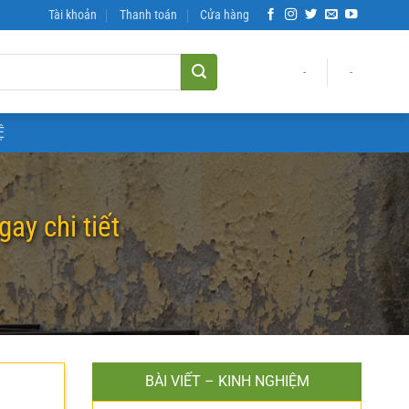
Tài khoản
Thanh toán
Cửa hàng
-
-
Ệ
ay chi tiết
BÀI VIẾT – KINH NGHIỆM