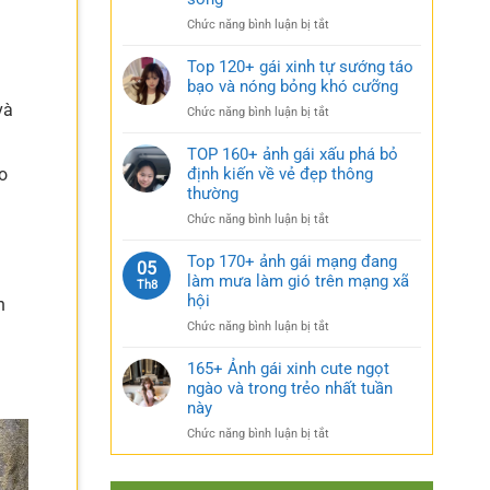
rũ
gái
bí
ở
Chức năng bình luận bị tắt
xinh
ẩn
Sưu
mặc
cực
tầm
Top 120+ gái xinh tự sướng táo
váy
quyến
185+
bạo và nóng bỏng khó cưỡng
nhẹ
rũ
ảnh
nhàng
và
ở
Chức năng bình luận bị tắt
gái
cực
Top
múp
kỳ
120+
TOP 160+ ảnh gái xấu phá bỏ
nóng
cuốn
gái
định kiến về vẻ đẹp thông
o
bỏng
hút
xinh
thường
và
tự
căng
ở
Chức năng bình luận bị tắt
sướng
tràn
TOP
táo
sức
160+
Top 170+ ảnh gái mạng đang
bạo
05
sống
ảnh
làm mưa làm gió trên mạng xã
và
Th8
gái
nóng
hội
h
xấu
bỏng
ở
Chức năng bình luận bị tắt
phá
khó
Top
bỏ
cưỡng
170+
165+ Ảnh gái xinh cute ngọt
định
ảnh
ngào và trong trẻo nhất tuần
kiến
gái
về
này
mạng
vẻ
ở
Chức năng bình luận bị tắt
đang
đẹp
165+
làm
thông
Ảnh
mưa
thường
gái