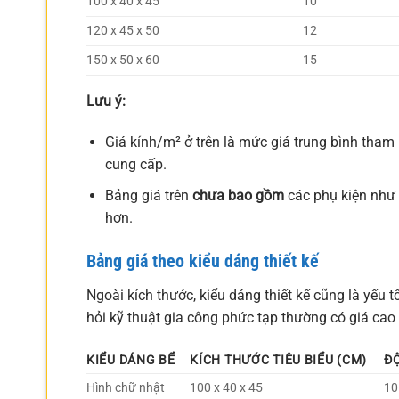
100 x 40 x 45
10
120 x 45 x 50
12
150 x 50 x 60
15
Lưu ý:
Giá kính/m² ở trên là mức giá trung bình tham 
cung cấp.
Bảng giá trên
chưa bao gồm
các phụ kiện như 
hơn.
Bảng giá theo kiểu dáng thiết kế
Ngoài kích thước, kiểu dáng thiết kế cũng là yếu 
hỏi kỹ thuật gia công phức tạp thường có giá cao
KIỂU DÁNG BỂ
KÍCH THƯỚC TIÊU BIỂU (CM)
ĐỘ
Hình chữ nhật
100 x 40 x 45
10