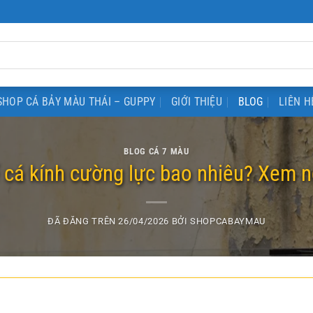
SHOP CÁ BẢY MÀU THÁI – GUPPY
GIỚI THIỆU
BLOG
LIÊN H
BLOG CÁ 7 MÀU
 cá kính cường lực bao nhiêu? Xem ng
ĐÃ ĐĂNG TRÊN
26/04/2026
BỞI
SHOPCABAYMAU