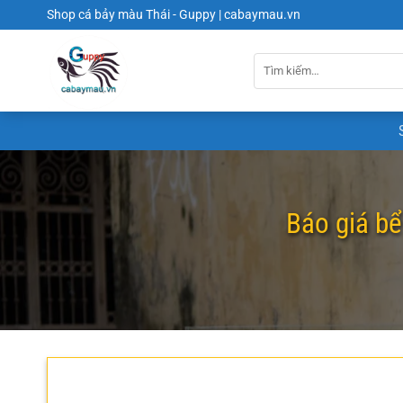
Chuyển
Shop cá bảy màu Thái - Guppy | cabaymau.vn
đến
nội
dung
Báo giá bể