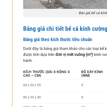
Báo giá bể cá kín
Bảng giá chi tiết bể cá kính cườn
Bảng giá theo kích thước tiêu chuẩn
Dưới đây là bảng giá tham khảo cho các loại bể kí
được tính dựa trên
đơn vị mét vuông (m²)
kính cư
hành.
KÍCH THƯỚC (DÀI X RỘNG X
ĐỘ DÀY KÍNH
CAO – CM)
(MM)
60 x 30 x 35
5
80 x 35 x 40
8