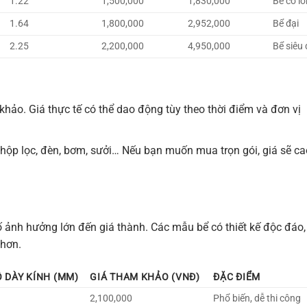
1.22
1,500,000
1,830,000
Bể cỡ lớ
1.64
1,800,000
2,952,000
Bể đại
2.25
2,200,000
4,950,000
Bể siêu 
khảo. Giá thực tế có thể dao động tùy theo thời điểm và đơn vị
hộp lọc, đèn, bơm, sưởi… Nếu bạn muốn mua trọn gói, giá sẽ ca
tố ảnh hưởng lớn đến giá thành. Các mẫu bể có thiết kế độc đáo,
 hơn.
 DÀY KÍNH (MM)
GIÁ THAM KHẢO (VNĐ)
ĐẶC ĐIỂM
2,100,000
Phổ biến, dễ thi công