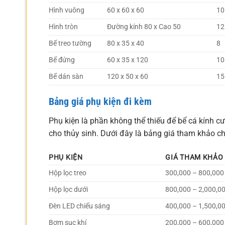
Hình vuông
60 x 60 x 60
10
Hình tròn
Đường kính 80 x Cao 50
12
Bể treo tường
80 x 35 x 40
8
Bể đứng
60 x 35 x 120
10
Bể dán sàn
120 x 50 x 60
15
Bảng giá phụ kiện đi kèm
Phụ kiện là phần không thể thiếu để bể cá kính c
cho thủy sinh. Dưới đây là bảng giá tham khảo ch
PHỤ KIỆN
GIÁ THAM KHẢO 
Hộp lọc treo
300,000 – 800,000
Hộp lọc dưới
800,000 – 2,000,0
Đèn LED chiếu sáng
400,000 – 1,500,0
Bơm sục khí
200,000 – 600,000