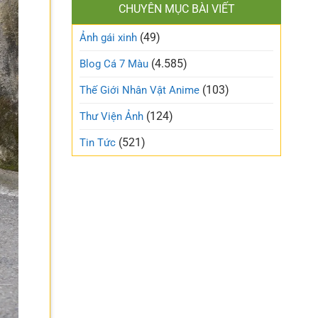
làm
CHUYÊN MỤC BÀI VIẾT
xinh
gió
cute
trên
(49)
ngọt
Ảnh gái xinh
mạng
ngào
xã
và
(4.585)
Blog Cá 7 Màu
hội
trong
trẻo
(103)
Thế Giới Nhân Vật Anime
nhất
tuần
(124)
Thư Viện Ảnh
này
(521)
Tin Tức