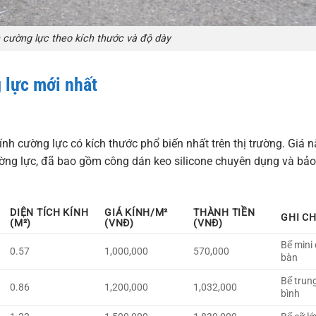
h cường lực theo kích thước và độ dày
g lực mới nhất
nh cường lực có kích thước phổ biến nhất trên thị trường. Giá n
ờng lực, đã bao gồm công dán keo silicone chuyên dụng và bảo
DIỆN TÍCH KÍNH
GIÁ KÍNH/M²
THÀNH TIỀN
GHI C
(M²)
(VNĐ)
(VNĐ)
Bể mini
0.57
1,000,000
570,000
bàn
Bể trun
0.86
1,200,000
1,032,000
bình