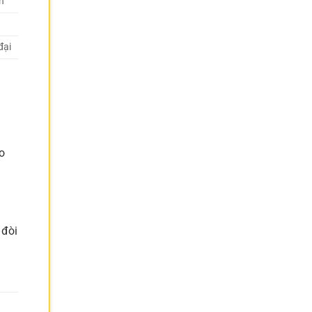
n
đại
o
 đòi