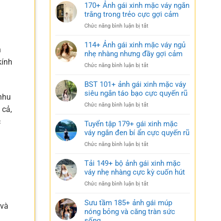
170+ Ảnh gái xinh mặc váy ngắn
trắng trong trẻo cực gợi cảm
ở
Chức năng bình luận bị tắt
170+
Ảnh
114+ Ảnh gái xinh mặc váy ngủ
h
gái
nhẹ nhàng nhưng đầy gợi cảm
xinh
kính
ở
Chức năng bình luận bị tắt
mặc
114+
váy
Ảnh
BST 101+ ảnh gái xinh mặc váy
ngắn
gái
siêu ngắn táo bạo cực quyến rũ
trắng
nhu
xinh
trong
ở
Chức năng bình luận bị tắt
mặc
 cả,
trẻo
BST
váy
cực
c
101+
Tuyển tập 179+ gái xinh mặc
ngủ
gợi
ảnh
váy ngắn đen bí ẩn cực quyến rũ
nhẹ
cảm
gái
nhàng
ở
Chức năng bình luận bị tắt
xinh
nhưng
Tuyển
mặc
đầy
tập
Tải 149+ bộ ảnh gái xinh mặc
váy
gợi
179+
váy nhẹ nhàng cực kỳ cuốn hút
siêu
cảm
gái
ngắn
ở
Chức năng bình luận bị tắt
xinh
táo
Tải
mặc
bạo
149+
Sưu tầm 185+ ảnh gái múp
váy
 và
cực
bộ
nóng bỏng và căng tràn sức
ngắn
quyến
ảnh
sống
đen