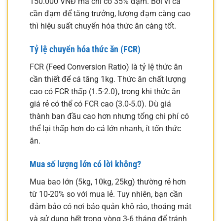
150.000 VNĐ mà chỉ có 35% đạm. Bởi vì cá
cần đạm để tăng trưởng, lượng đạm càng cao
thì hiệu suất chuyển hóa thức ăn càng tốt.
Tỷ lệ chuyển hóa thức ăn (FCR)
FCR (Feed Conversion Ratio) là tỷ lệ thức ăn
cần thiết để cá tăng 1kg. Thức ăn chất lượng
cao có FCR thấp (1.5-2.0), trong khi thức ăn
giá rẻ có thể có FCR cao (3.0-5.0). Dù giá
thành ban đầu cao hơn nhưng tổng chi phí có
thể lại thấp hơn do cá lớn nhanh, ít tốn thức
ăn.
Mua số lượng lớn có lời không?
Mua bao lớn (5kg, 10kg, 25kg) thường rẻ hơn
từ 10-20% so với mua lẻ. Tuy nhiên, bạn cần
đảm bảo có nơi bảo quản khô ráo, thoáng mát
và sử dụng hết trong vòng 3-6 tháng để tránh