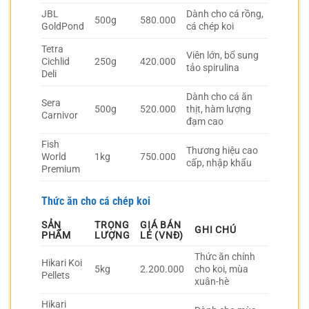
JBL
Dành cho cá rồng,
500g
580.000
GoldPond
cá chép koi
Tetra
Viên lớn, bổ sung
Cichlid
250g
420.000
tảo spirulina
Deli
Dành cho cá ăn
Sera
500g
520.000
thịt, hàm lượng
Carnivor
đạm cao
Fish
Thương hiệu cao
World
1kg
750.000
cấp, nhập khẩu
Premium
Thức ăn cho cá chép koi
SẢN
TRỌNG
GIÁ BÁN
GHI CHÚ
PHẨM
LƯỢNG
LẺ (VNĐ)
Thức ăn chính
Hikari Koi
5kg
2.200.000
cho koi, mùa
Pellets
xuân-hè
Hikari