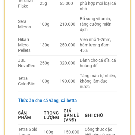
TetraMin
25g
65.000
phù hợp mọi loại cá
Flake
nhỏ
Bổ sung vitamin,
Sera
100g
210.000
tăng cường miễn
Micron
dịch
Hikari
Viên nhỏ 1-2mm,
Micro
130g
250.000
hàm lượng đạm
Pellets
45%
JBL
Dành cho cá dĩa, cá
250g
320.000
NovoRex
hoàng đế
Tăng màu tự nhiên,
Tetra
100g
190.000
không làm đục
ColorBits
nước
Thức ăn cho cá vàng, cá betta
GIÁ
SẢN
TRỌNG
BÁN LẺ
GHI CHÚ
PHẨM
LƯỢNG
(VNĐ)
Tetra Gold
Công thức đặc
100g
150.000
Japan
biệt cho cá vàng