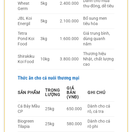
Dành cho mùa
Wheat
5kg
2.400.000
thu-đông, dễ tiêu
Germ
JBL Koi
Bổ sung men
5kg
2.100.000
Energil
tiêu hóa
Tetra
Giá trung bình,
Pond Koi
3kg
1.600.000
dùng quanh
Food
năm
Thương hiệu
Shirakiku
10kg
3.800.000
Nhật, chất lượng
Koi Food
cao
Thức ăn cho cá nuôi thương mại
GIÁ
TRỌNG
SẢN PHẨM
BÁN
GHI CHÚ
LƯỢNG
(VNĐ)
Cá Bảy Mầu
Dành cho cá
25kg
650.000
CP
rô, cá tra
Biogreen
Dành cho cá
25kg
580.000
Tilapia
rô phi