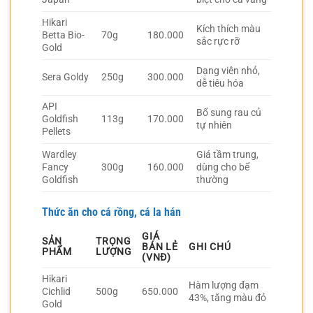
Hikari
Kích thích màu
Betta Bio-
70g
180.000
sắc rực rỡ
Gold
Dạng viên nhỏ,
Sera Goldy
250g
300.000
dễ tiêu hóa
API
Bổ sung rau củ
Goldfish
113g
170.000
tự nhiên
Pellets
Wardley
Giá tầm trung,
Fancy
300g
160.000
dùng cho bể
Goldfish
thường
Thức ăn cho cá rồng, cá la hán
GIÁ
SẢN
TRỌNG
BÁN LẺ
GHI CHÚ
PHẨM
LƯỢNG
(VNĐ)
Hikari
Hàm lượng đạm
Cichlid
500g
650.000
43%, tăng màu đỏ
Gold